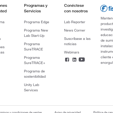
ones
Programas y
Conéctese
sted
Servicios
con nosotros
Mantene
rma
Programa Edge
Lab Reporter
product
investi
Programa New
News Corner
educaci
Lab Start-Up
a
Suscríbase a las
de sumi
Programa
noticias
instala
nes
SureTRACE
instrum
cas
Webinars
cliente
Programa
enorgul
SureTRACE+
Programa de
sostenibilidad
Unity Lab
Services
rminos y condiciones de ventas
Aviso de privacidad
Política de ca