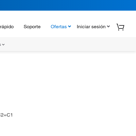
rápido
Soporte
Ofertas
Iniciar sesión
s
C2=C1