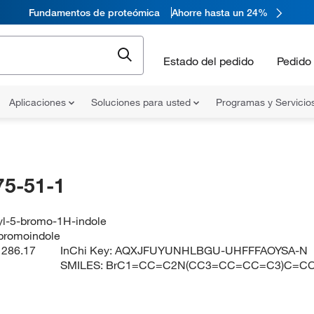
Fundamentos de proteómica
Ahorre hasta un 24%
Estado del pedido
Pedido 
Aplicaciones
Soluciones para usted
Programas y Servicio
75-51-1
yl-5-bromo-1H-indole
bromoindole
:
286.17
InChi Key:
AQXJFUYUNHLBGU-UHFFFAOYSA-N
SMILES:
BrC1=CC=C2N(CC3=CC=CC=C3)C=C