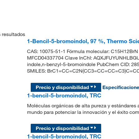
4
resultados
1-Bencil-5-bromoindol, 97 %, Thermo Scie
CAS: 10075-51-1 Fórmula molecular: C15H12BrN 
MFCD04337704 Clave InChI: AQXJFUYUNHLBGU-
indole,n-benzyl-5-bromoindole PubChem CID: 28
SMILES: BrC1=CC=C2N(CC3=CC=CC=C3)C=C
Precio y disponibilidad
Especificacion
1-bencil-5-bromoindol, TRC
Moléculas orgánicas de alta pureza y estándares a
mundo para potenciar la innovación y el éxito com
Precio y disponibilidad
1-bencil-5-bromoindol, TRC