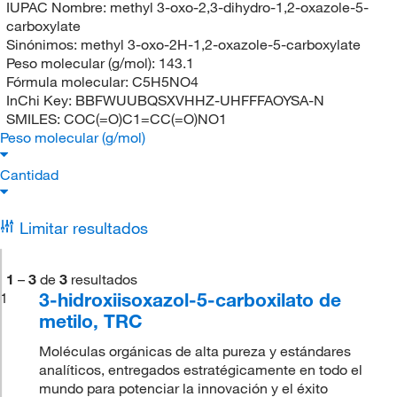
IUPAC Nombre:
methyl 3-oxo-2,3-dihydro-1,2-oxazole-5-
carboxylate
Sinónimos:
methyl 3-oxo-2H-1,2-oxazole-5-carboxylate
Peso molecular (g/mol):
143.1
Fórmula molecular:
C5H5NO4
InChi Key:
BBFWUUBQSXVHHZ-UHFFFAOYSA-N
SMILES:
COC(=O)C1=CC(=O)NO1
Peso molecular (g/mol)
Cantidad
Limitar resultados
1
–
3
de
3
resultados
3-hidroxiisoxazol-5-carboxilato de
1
metilo, TRC
Moléculas orgánicas de alta pureza y estándares
analíticos, entregados estratégicamente en todo el
mundo para potenciar la innovación y el éxito