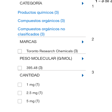
1
–
3
de
CATEGORÍA
1
Productos químicos
(3)
Compuestos orgánicos
(3)
Compuestos orgánicos no
clasificados
(3)
2
MARCAS
(3)
Toronto Research Chemicals
PESO MOLECULAR (G/MOL)
(3)
395.48
3
CANTIDAD
(1)
1 mg
(1)
2.5 mg
(1)
5 mg