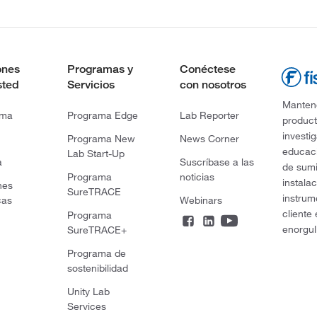
ones
Programas y
Conéctese
sted
Servicios
con nosotros
Mantene
rma
Programa Edge
Lab Reporter
product
investi
Programa New
News Corner
educaci
Lab Start-Up
a
Suscríbase a las
de sumi
Programa
noticias
instala
nes
SureTRACE
instrum
cas
Webinars
cliente
Programa
enorgul
SureTRACE+
Programa de
sostenibilidad
Unity Lab
Services