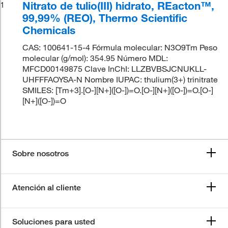
Nitrato de tulio(III) hidrato, REacton™,
1
99,99% (REO), Thermo Scientific
Chemicals
CAS: 100641-15-4 Fórmula molecular: N3O9Tm Peso
molecular (g/mol): 354.95 Número MDL:
MFCD00149875 Clave InChI: LLZBVBSJCNUKLL-
UHFFFAOYSA-N Nombre IUPAC: thulium(3+) trinitrate
SMILES: [Tm+3].[O-][N+]([O-])=O.[O-][N+]([O-])=O.[O-]
[N+]([O-])=O
Sobre nosotros
Atención al cliente
Soluciones para usted