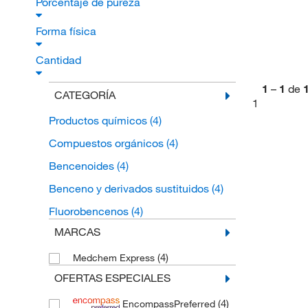
Porcentaje de pureza
Forma física
Cantidad
1
–
1
de
CATEGORÍA
1
Productos químicos
(4)
Compuestos orgánicos
(4)
Bencenoides
(4)
Benceno y derivados sustituidos
(4)
Fluorobencenos
(4)
MARCAS
(4)
Medchem Express
OFERTAS ESPECIALES
(4)
EncompassPreferred