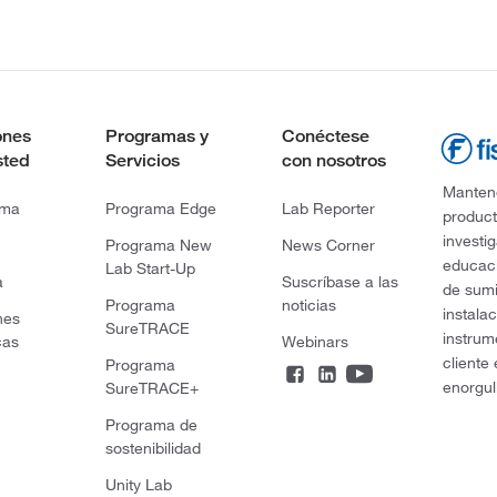
ones
Programas y
Conéctese
sted
Servicios
con nosotros
Mantene
rma
Programa Edge
Lab Reporter
product
investi
Programa New
News Corner
educaci
Lab Start-Up
a
Suscríbase a las
de sumi
Programa
noticias
instala
nes
SureTRACE
instrum
cas
Webinars
cliente
Programa
enorgul
SureTRACE+
Programa de
sostenibilidad
Unity Lab