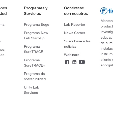
ones
Programas y
Conéctese
sted
Servicios
con nosotros
Mantene
rma
Programa Edge
Lab Reporter
product
investi
Programa New
News Corner
educaci
Lab Start-Up
a
Suscríbase a las
de sumi
Programa
noticias
instala
nes
SureTRACE
instrum
cas
Webinars
cliente
Programa
enorgul
SureTRACE+
Programa de
sostenibilidad
Unity Lab
Services