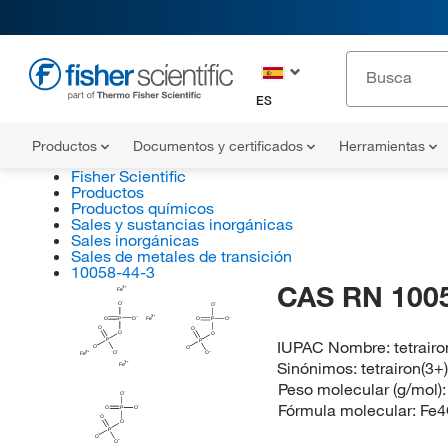
ES
Productos
Documentos y certificados
Herramientas
Fisher Scientific
Productos
Productos químicos
Sales y sustancias inorgánicas
Sales inorgánicas
Sales de metales de transición
10058-44-3
CAS RN 100
Fe
O
O
O
P
O
Fe
O
P
O
O
O
O
O
P
IUPAC Nombre:
tetrair
P
O
O
O
O
Fe
Sinónimos:
tetrairon(3+
Fe
Peso molecular (g/mol)
O
Fórmula molecular:
Fe4
O
P
O
O
O
P
O
O