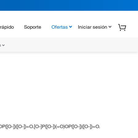
rápido
Soporte
Ofertas
Iniciar sesión
s
OP([O-])([O-])=O.[O-]P([O-])(=O)OP([O-])([O-])=O.