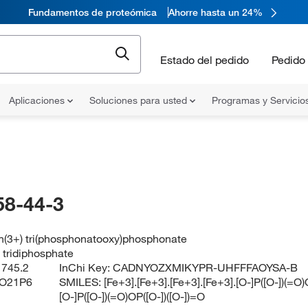
Fundamentos de proteómica
Ahorre hasta un 24%
Estado del pedido
Pedido 
Aplicaciones
Soluciones para usted
Programas y Servicio
58-44-3
on(3+) tri(phosphonatooxy)phosphonate
) tridiphosphate
:
745.2
InChi Key:
CADNYOZXMIKYPR-UHFFFAOYSA-B
O21P6
SMILES:
[Fe+3].[Fe+3].[Fe+3].[Fe+3].[O-]P([O-])(=O)
[O-]P([O-])(=O)OP([O-])([O-])=O