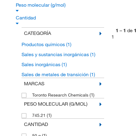
Peso molecular (g/mol)
Cantidad
1
–
1
de
CATEGORÍA
1
Productos químicos
(1)
Sales y sustancias inorgánicas
(1)
Sales inorgánicas
(1)
Sales de metales de transición
(1)
MARCAS
(1)
Toronto Research Chemicals
PESO MOLECULAR (G/MOL)
(1)
745.21
CANTIDAD
(1)
50 g