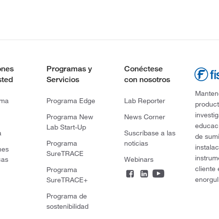
ones
Programas y
Conéctese
sted
Servicios
con nosotros
Mantene
rma
Programa Edge
Lab Reporter
product
investi
Programa New
News Corner
educaci
Lab Start-Up
a
Suscríbase a las
de sumi
Programa
noticias
instala
nes
SureTRACE
instrum
cas
Webinars
cliente
Programa
enorgul
SureTRACE+
Programa de
sostenibilidad