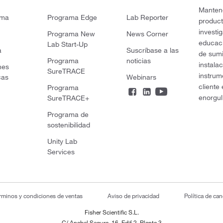
Mantene
rma
Programa Edge
Lab Reporter
product
investi
Programa New
News Corner
educaci
Lab Start-Up
a
Suscríbase a las
de sumi
Programa
noticias
instala
nes
SureTRACE
instrum
cas
Webinars
cliente
Programa
enorgul
SureTRACE+
Programa de
sostenibilidad
Unity Lab
Services
rminos y condiciones de ventas
Aviso de privacidad
Política de ca
Fisher Scientific S.L.
C/ Anabel Segura, 16. Edif.2. Planta 3