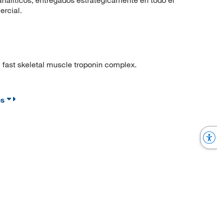
nalíticos, entregados estratégicamente en todo el
ercial.
 fast skeletal muscle troponin complex.
es