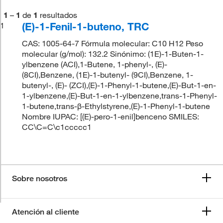
1
–
1
de
1
resultados
(E)-1-Fenil-1-buteno, TRC
1
CAS: 1005-64-7 Fórmula molecular: C10 H12 Peso
molecular (g/mol): 132.2 Sinónimo: (1E)-1-Buten-1-
ylbenzene (ACI),1-Butene, 1-phenyl-, (E)-
(8CI),Benzene, (1E)-1-butenyl- (9CI),Benzene, 1-
butenyl-, (E)- (ZCI),(E)-1-Phenyl-1-butene,(E)-But-1-en-
1-ylbenzene,(E)-But-1-en-1-ylbenzene,trans-1-Phenyl-
1-butene,trans-β-Ethylstyrene,(E)-1-Phenyl-1-butene
Nombre IUPAC: [(E)-pero-1-enil]benceno SMILES:
CC\C=C\c1ccccc1
Sobre nosotros
Atención al cliente