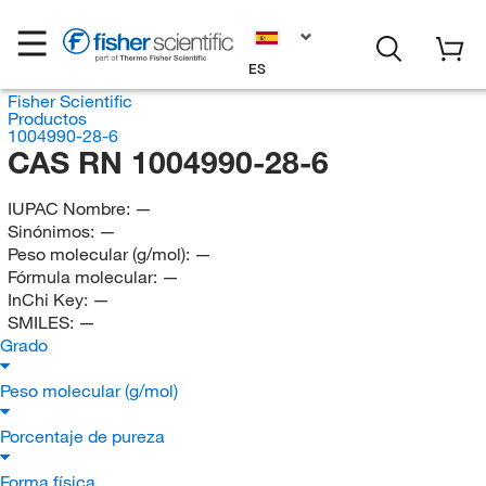
ES
Fisher Scientific
Productos
1004990-28-6
CAS RN 1004990-28-6
IUPAC Nombre:
—
Sinónimos:
—
Peso molecular (g/mol):
—
Fórmula molecular:
—
InChi Key:
—
SMILES:
—
Grado
Peso molecular (g/mol)
Porcentaje de pureza
Forma física