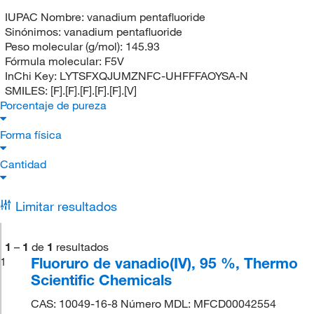
IUPAC Nombre:
vanadium pentafluoride
Sinónimos:
vanadium pentafluoride
Peso molecular (g/mol):
145.93
Fórmula molecular:
F5V
InChi Key:
LYTSFXQJUMZNFC-UHFFFAOYSA-N
SMILES:
[F].[F].[F].[F].[F].[V]
Porcentaje de pureza
Forma física
Cantidad
Limitar resultados
1
–
1
de
1
resultados
Fluoruro de vanadio(IV), 95 %, Thermo
1
Scientific Chemicals
CAS: 10049-16-8 Número MDL: MFCD00042554