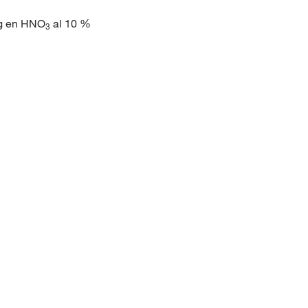
Hg en HNO
al 10 %
3