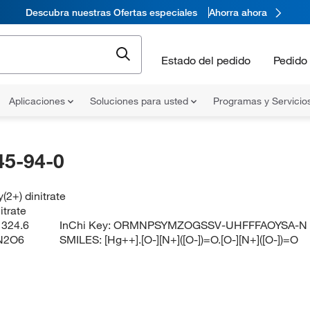
Descubra nuestras Ofertas especiales
Ahorra ahora
Estado del pedido
Pedido 
Aplicaciones
Soluciones para usted
Programas y Servicio
45-94-0
(2+) dinitrate
itrate
:
324.6
InChi Key:
ORMNPSYMZOGSSV-UHFFFAOYSA-N
N2O6
SMILES:
[Hg++].[O-][N+]([O-])=O.[O-][N+]([O-])=O