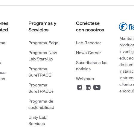
ones
Programas y
Conéctese
sted
Servicios
con nosotros
Mantene
rma
Programa Edge
Lab Reporter
product
investi
Programa New
News Corner
educaci
Lab Start-Up
a
Suscríbase a las
de sumi
Programa
noticias
instala
nes
SureTRACE
instrum
cas
Webinars
cliente
Programa
enorgul
SureTRACE+
Programa de
sostenibilidad
Unity Lab
Services