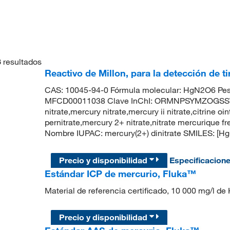
3
resultados
Reactivo de Millon, para la detección de t
CAS: 10045-94-0 Fórmula molecular: HgN2O6 Pes
MFCD00011038 Clave InChI: ORMNPSYMZOGSSV
nitrate,mercury nitrate,mercury ii nitrate,citrine 
pernitrate,mercury 2+ nitrate,nitrate mercuriqu
Nombre IUPAC: mercury(2+) dinitrate SMILES: [Hg++
Precio y disponibilidad
Especificacion
Estándar ICP de mercurio, Fluka™
Material de referencia certificado, 10 000 mg/l d
Precio y disponibilidad