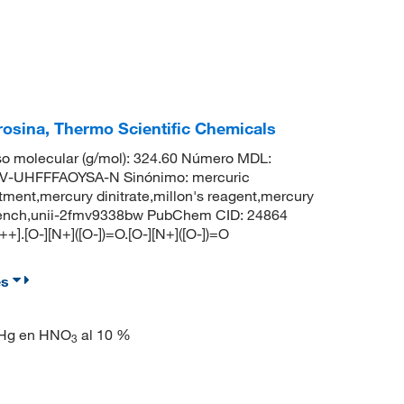
irosina, Thermo Scientific Chemicals
o molecular (g/mol): 324.60 Número MDL:
-UHFFFAOYSA-N Sinónimo: mercuric
ointment,mercury dinitrate,millon's reagent,mercury
e french,unii-2fmv9338bw PubChem CID: 24864
].[O-][N+]([O-])=O.[O-][N+]([O-])=O
es
e Hg en HNO
al 10 %
3