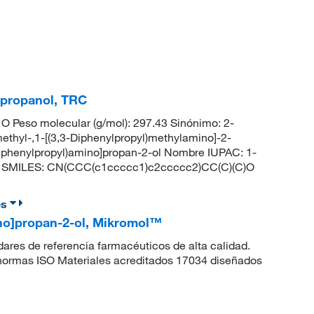
2-propanol, TRC
 Peso molecular (g/mol): 297.43 Sinónimo: 2-
ethyl-,1-[(3,3-Diphenylpropyl)methylamino]-2-
iphenylpropyl)amino]propan-2-ol Nombre IUPAC: 1-
-2-ol SMILES: CN(CCC(c1ccccc1)c2ccccc2)CC(C)(C)O
es
mino]propan-2-ol, Mikromol™
dares de referencia farmacéuticos de alta calidad.
 normas ISO Materiales acreditados 17034 diseñados