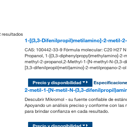
2
resultados
1-[(3,3-Difenilpropil)metilamino]-2-metil-
CAS: 100442-33-9 Fórmula molecular: C20 H27 N O
Propanol, 1-[(3,3-diphenylpropyl)methylamino]-2-m
methyl-2-propanol,2-Methyl-1-[N-methyl-N-(3,3-d
[3,3-difenilpropil(metil)amino]-2-metilpropano
Precio y disponibilidad
Especificacion
2-metil-1-[N-metil-N-(3,3-difenilpropil)a
Descubrir Mikromol - su fuente confiable de están
Apoyando un análisis preciso y conforme con las
para brindar confianza en cada resultado.
Precio y disponibilidad