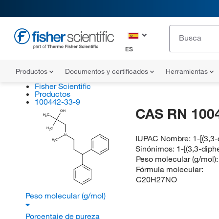
ES
Productos
Documentos y certificados
Herramientas
Fisher Scientific
Productos
100442-33-9
CAS RN 100
OH
H
C
3
H
C
3
N
IUPAC Nombre:
1-[(3,3
H
C
3
Sinónimos:
1-[(3,3-dip
Peso molecular (g/mol)
Fórmula molecular:
C20H27NO
Peso molecular (g/mol)
Porcentaje de pureza