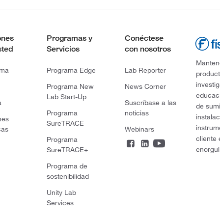
ones
Programas y
Conéctese
sted
Servicios
con nosotros
Mantene
rma
Programa Edge
Lab Reporter
product
investi
Programa New
News Corner
educaci
Lab Start-Up
a
Suscríbase a las
de sumi
Programa
noticias
instala
nes
SureTRACE
instrum
cas
Webinars
cliente
Programa
enorgul
SureTRACE+
Programa de
sostenibilidad
Unity Lab
Services