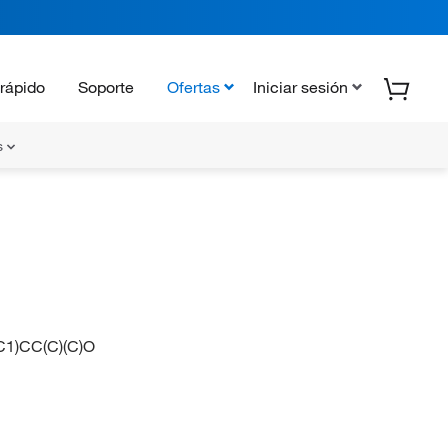
rápido
Soporte
Ofertas
Iniciar sesión
s
)CC(C)(C)O