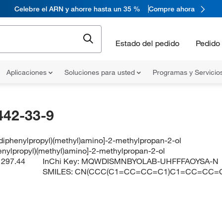
Celebre el ARN y ahorre hasta un 35 %
Compre ahora
Estado del pedido
Pedido 
Aplicaciones
Soluciones para usted
Programas y Servicio
442-33-9
-diphenylpropyl)(methyl)amino]-2-methylpropan-2-ol
henylpropyl)(methyl)amino]-2-methylpropan-2-ol
:
297.44
InChi Key:
MQWDISMNBYOLAB-UHFFFAOYSA-N
SMILES:
CN(CCC(C1=CC=CC=C1)C1=CC=CC=C1