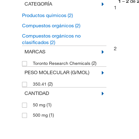
1
–
2
de
CATEGORÍA
1
Productos químicos
(2)
Compuestos orgánicos
(2)
Compuestos orgánicos no
clasificados
(2)
2
MARCAS
(2)
Toronto Research Chemicals
PESO MOLECULAR (G/MOL)
(2)
350.41
CANTIDAD
(1)
50 mg
(1)
500 mg