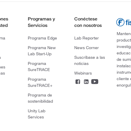
ones
Programas y
Conéctese
sted
Servicios
con nosotros
Mantene
rma
Programa Edge
Lab Reporter
product
investi
Programa New
News Corner
educaci
Lab Start-Up
a
Suscríbase a las
de sumi
Programa
noticias
instala
nes
SureTRACE
instrum
cas
Webinars
cliente
Programa
enorgul
SureTRACE+
Programa de
sostenibilidad
Unity Lab
Services