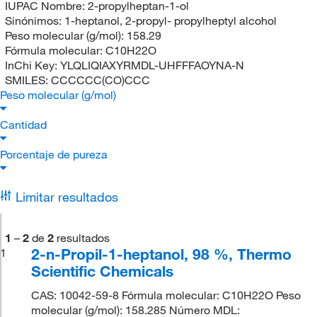
IUPAC Nombre:
2-propylheptan-1-ol
Sinónimos:
1-heptanol, 2-propyl- propylheptyl alcohol
Peso molecular (g/mol):
158.29
Fórmula molecular:
C10H22O
InChi Key:
YLQLIQIAXYRMDL-UHFFFAOYNA-N
SMILES:
CCCCCC(CO)CCC
Peso molecular (g/mol)
Cantidad
Porcentaje de pureza
Limitar resultados
1
–
2
de
2
resultados
2-n-Propil-1-heptanol, 98 %, Thermo
1
Scientific Chemicals
CAS: 10042-59-8 Fórmula molecular: C10H22O Peso
molecular (g/mol): 158.285 Número MDL: