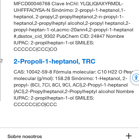
MFCD00046768 Clave InChI: YLQLIQIAXYRMDL-
UHFFFAOYSA-N Sinónimo: 2-propyl-1-heptanol,1-
heptanol, 2-propyl,2-propylheptanol,2-n-propyl-1-
heptanol,2-propylheptyl alcohol,2-propyl heptanol,2-
propyl-heptan-1-ol,acmc-20ann4,2-propyl-1-heptanol
#,dsstox_cid_9302 PubChem CID: 24847 Nombre
IUPAC: 2-propilheptan-1-ol SMILES:
CCCCCC(CCC)CO
2-Propoli-1-heptanol, TRC
2
CAS: 10042-59-8 Fórmula molecular: C10 H22 O Peso
molecular (g/mol): 158.28 Sinónimo: 1-Heptanol, 2-
propyl- (6CI, 7CI, 8CI, 9CI, ACI),2-Propyl-1-heptanol
(ACI),2-Propylheptanol,2-Propylheptyl alcohol Nombre
IUPAC: 2-propilheptan-1-ol SMILES:
CCCCCC(CO)CCC
Sobre nosotros