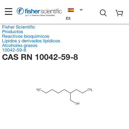
ES
Fisher Scientific
Productos
Reactivos bioquímicos
Lípidos y derivados lipídicos
Alcoholes grasos
10042-59-8
CAS RN 10042-59-8
H
C
CH
3
3
OH