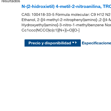
1
resultados
N-(2-hidroxietil) 4-metil-2-nitroanilina, TR
CAS: 100418-33-5 Fórmula molecular: C9 H12 N2 O
Ethanol, 2-[(4-methyl-2-nitrophenyl)amino]-,2-[(4-
Hydroxyethyl)amino]-3-nitro-1-methylbenzene Nom
Cc1ccc(NCCO)c(c1)[N+](=O)[O-]
Precio y disponibilidad
Especificacion