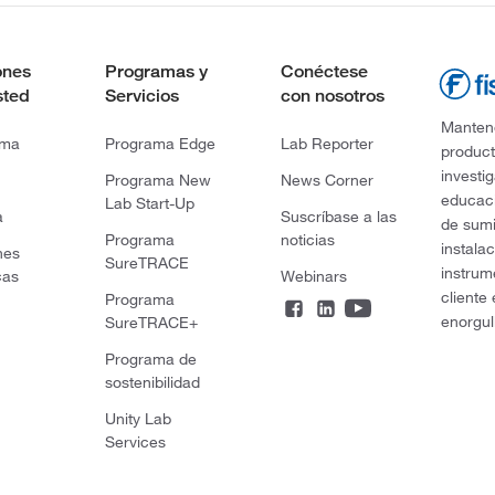
ones
Programas y
Conéctese
sted
Servicios
con nosotros
Mantene
rma
Programa Edge
Lab Reporter
product
investi
Programa New
News Corner
educaci
Lab Start-Up
a
Suscríbase a las
de sumi
Programa
noticias
instala
nes
SureTRACE
instrum
cas
Webinars
cliente
Programa
enorgul
SureTRACE+
Programa de
sostenibilidad
Unity Lab
Services