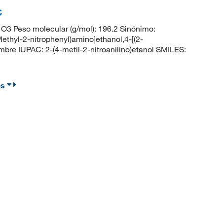
C
3 Peso molecular (g/mol): 196.2 Sinónimo:
Methyl-2-nitrophenyl)amino]ethanol,4-[(2-
bre IUPAC: 2-(4-metil-2-nitroanilino)etanol SMILES:
es