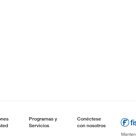
ones
Programas y
Conéctese
sted
Servicios
con nosotros
Mantene