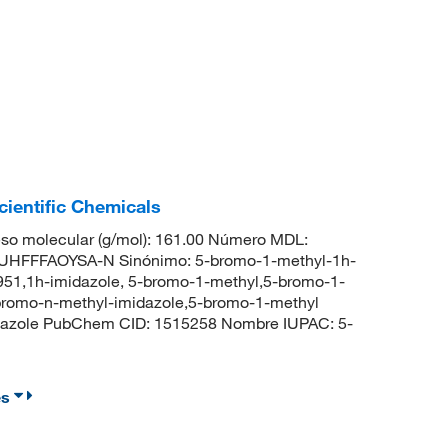
ientific Chemicals
so molecular (g/mol): 161.00 Número MDL:
HFFFAOYSA-N Sinónimo: 5-bromo-1-methyl-1h-
51,1h-imidazole, 5-bromo-1-methyl,5-bromo-1-
bromo-n-methyl-imidazole,5-bromo-1-methyl
dazole PubChem CID: 1515258 Nombre IUPAC: 5-
es