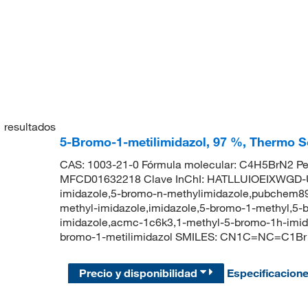
1
resultados
5-Bromo-1-metilimidazol, 97 %, Thermo Sc
CAS: 1003-21-0 Fórmula molecular: C4H5BrN2 Pe
MFCD01632218 Clave InChI: HATLLUIOEIXWGD-U
imidazole,5-bromo-n-methylimidazole,pubchem89
methyl-imidazole,imidazole,5-bromo-1-methyl,5-
imidazole,acmc-1c6k3,1-methyl-5-bromo-1h-imi
bromo-1-metilimidazol SMILES: CN1C=NC=C1Br
Precio y disponibilidad
Especificacion