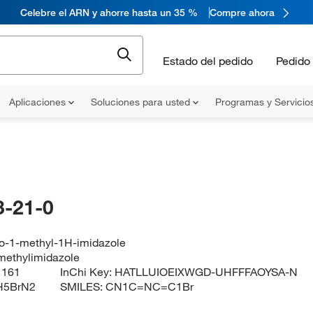
Celebre el ARN y ahorre hasta un 35 %
Compre ahora
Estado del pedido
Pedido 
Aplicaciones
Soluciones para usted
Programas y Servicio
-21-0
o-1-methyl-1H-imidazole
methylimidazole
:
161
InChi Key:
HATLLUIOEIXWGD-UHFFFAOYSA-N
H5BrN2
SMILES:
CN1C=NC=C1Br