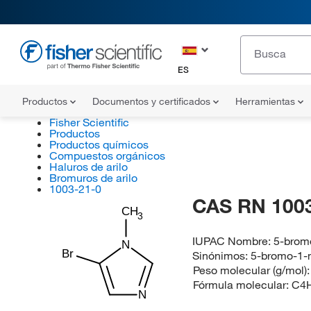
ES
Productos
Documentos y certificados
Herramientas
Fisher Scientific
Productos
Productos químicos
Compuestos orgánicos
Haluros de arilo
Bromuros de arilo
1003-21-0
CAS RN 1003
CH
3
IUPAC Nombre:
5-brom
N
Br
Sinónimos:
5-bromo-1-
Peso molecular (g/mol)
Fórmula molecular:
C4
N