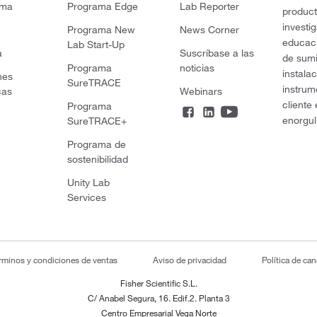
rma
Programa Edge
Lab Reporter
product
investi
Programa New
News Corner
educaci
Lab Start-Up
a
Suscríbase a las
de sumi
Programa
noticias
instala
nes
SureTRACE
instrum
cas
Webinars
cliente
Programa
enorgul
SureTRACE+
Programa de
sostenibilidad
Unity Lab
Services
rminos y condiciones de ventas
Aviso de privacidad
Política de ca
Fisher Scientific S.L.
C/ Anabel Segura, 16. Edif.2. Planta 3
Centro Empresarial Vega Norte