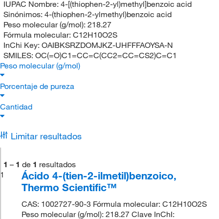
IUPAC Nombre:
4-[(thiophen-2-yl)methyl]benzoic acid
Sinónimos:
4-(thiophen-2-ylmethyl)benzoic acid
Peso molecular (g/mol):
218.27
Fórmula molecular:
C12H10O2S
InChi Key:
OAIBKSRZDOMJKZ-UHFFFAOYSA-N
SMILES:
OC(=O)C1=CC=C(CC2=CC=CS2)C=C1
Peso molecular (g/mol)
Porcentaje de pureza
Cantidad
Limitar resultados
1
–
1
de
1
resultados
Ácido 4-(tien-2-ilmetil)benzoico,
1
Thermo Scientific™
CAS: 1002727-90-3 Fórmula molecular: C12H10O2S
Peso molecular (g/mol): 218.27 Clave InChI: