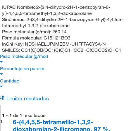
IUPAC Nombre:
2-(3,4-dihydro-2H-1-benzopyran-6-
yl)-4,4,5,5-tetramethyl-1,3,2-dioxaborolane
Sinónimos:
2-(3,4-dihydro-2H-1-benzopyran-6-yl)-4,4,5,5-
tetramethyl-1,3,2-dioxaborolane
Peso molecular (g/mol):
260.14
Fórmula molecular:
C15H21BO3
InChi Key:
NDSHAELUPJMEBM-UHFFFAOYSA-N
SMILES:
CC1(C)OB(OC1(C)C)C1=CC2=C(OCCC2)C=C1
Peso molecular (g/mol)
Porcentaje de pureza
Cantidad
Limitar resultados
1
–
1
de
1
resultados
6-(4,4,5,5-tetrametilo-1,3,2-
1
dioxaborolan-2-il)cromano, 97 %,