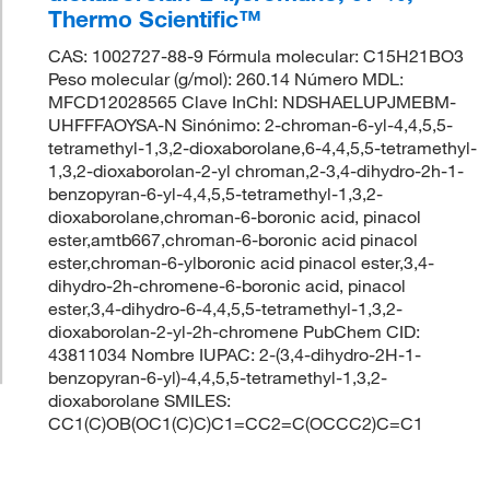
Thermo Scientific™
CAS: 1002727-88-9 Fórmula molecular: C15H21BO3
Peso molecular (g/mol): 260.14 Número MDL:
MFCD12028565 Clave InChI: NDSHAELUPJMEBM-
UHFFFAOYSA-N Sinónimo: 2-chroman-6-yl-4,4,5,5-
tetramethyl-1,3,2-dioxaborolane,6-4,4,5,5-tetramethyl-
1,3,2-dioxaborolan-2-yl chroman,2-3,4-dihydro-2h-1-
benzopyran-6-yl-4,4,5,5-tetramethyl-1,3,2-
dioxaborolane,chroman-6-boronic acid, pinacol
ester,amtb667,chroman-6-boronic acid pinacol
ester,chroman-6-ylboronic acid pinacol ester,3,4-
dihydro-2h-chromene-6-boronic acid, pinacol
ester,3,4-dihydro-6-4,4,5,5-tetramethyl-1,3,2-
dioxaborolan-2-yl-2h-chromene PubChem CID:
43811034 Nombre IUPAC: 2-(3,4-dihydro-2H-1-
benzopyran-6-yl)-4,4,5,5-tetramethyl-1,3,2-
dioxaborolane SMILES:
CC1(C)OB(OC1(C)C)C1=CC2=C(OCCC2)C=C1