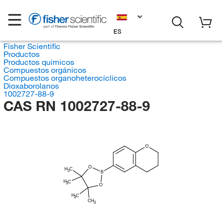
ES
Fisher Scientific
Productos
Productos químicos
Compuestos orgánicos
Compuestos organoheterocíclicos
Dioxaborolanos
1002727-88-9
CAS RN 1002727-88-9
O
O
H
C
3
B
H
C
3
O
H
C
3
CH
3