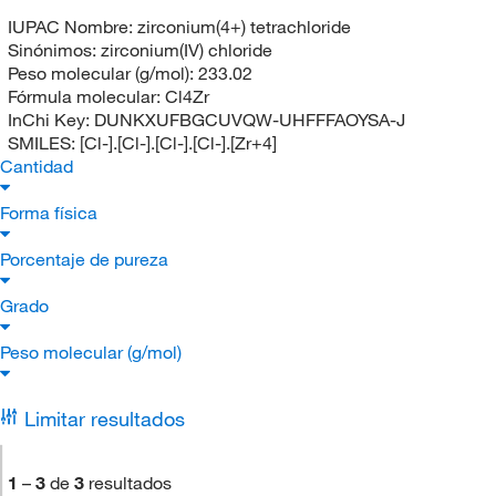
IUPAC Nombre:
zirconium(4+) tetrachloride
Sinónimos:
zirconium(IV) chloride
Peso molecular (g/mol):
233.02
Fórmula molecular:
Cl4Zr
InChi Key:
DUNKXUFBGCUVQW-UHFFFAOYSA-J
SMILES:
[Cl-].[Cl-].[Cl-].[Cl-].[Zr+4]
Cantidad
Forma física
Porcentaje de pureza
Grado
Peso molecular (g/mol)
Limitar resultados
1
–
3
de
3
resultados