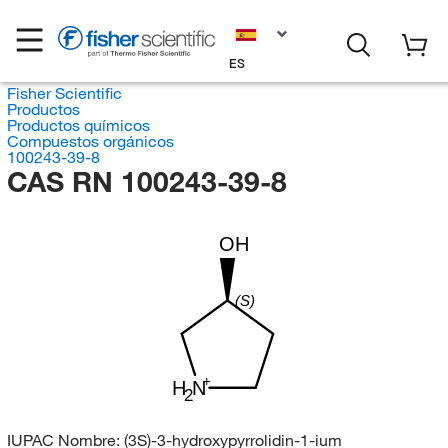
ES
Fisher Scientific
Productos
Productos químicos
Compuestos orgánicos
100243-39-8
CAS RN 100243-39-8
OH
(S)
H
N
2
IUPAC Nombre:
(3S)-3-hydroxypyrrolidin-1-ium