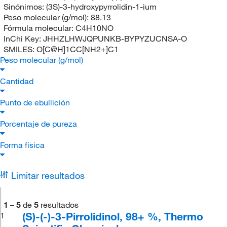
Sinónimos:
(3S)-3-hydroxypyrrolidin-1-ium
Peso molecular (g/mol):
88.13
Fórmula molecular:
C4H10NO
InChi Key:
JHHZLHWJQPUNKB-BYPYZUCNSA-O
SMILES:
O[C@H]1CC[NH2+]C1
Peso molecular (g/mol)
Cantidad
Punto de ebullición
Porcentaje de pureza
Forma física
Limitar resultados
1
–
5
de
5
resultados
(S)-(-)-3-Pirrolidinol, 98+ %, Thermo
1