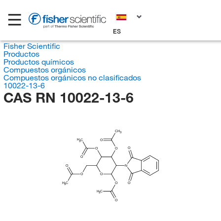
ES
Fisher Scientific
Productos
Productos químicos
Compuestos orgánicos
Compuestos orgánicos no clasificados
10022-13-6
CAS RN 10022-13-6
CH
3
H
C
O
3
O
O
O
O
O
N
O
O
H
C
O
O
3
H
C
3
O