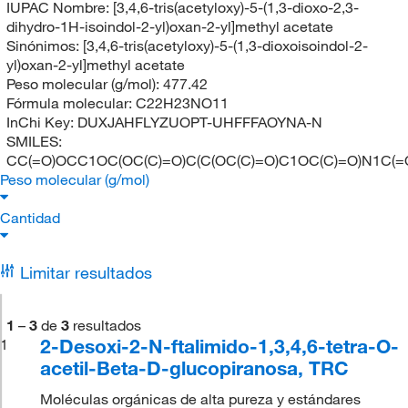
IUPAC Nombre:
[3,4,6-tris(acetyloxy)-5-(1,3-dioxo-2,3-
dihydro-1H-isoindol-2-yl)oxan-2-yl]methyl acetate
Sinónimos:
[3,4,6-tris(acetyloxy)-5-(1,3-dioxoisoindol-2-
yl)oxan-2-yl]methyl acetate
Peso molecular (g/mol):
477.42
Fórmula molecular:
C22H23NO11
InChi Key:
DUXJAHFLYZUOPT-UHFFFAOYNA-N
SMILES:
CC(=O)OCC1OC(OC(C)=O)C(C(OC(C)=O)C1OC(C)=O)N1C
Peso molecular (g/mol)
Cantidad
Limitar resultados
1
–
3
de
3
resultados
2-Desoxi-2-N-ftalimido-1,3,4,6-tetra-O-
1
acetil-Beta-D-glucopiranosa, TRC
Moléculas orgánicas de alta pureza y estándares