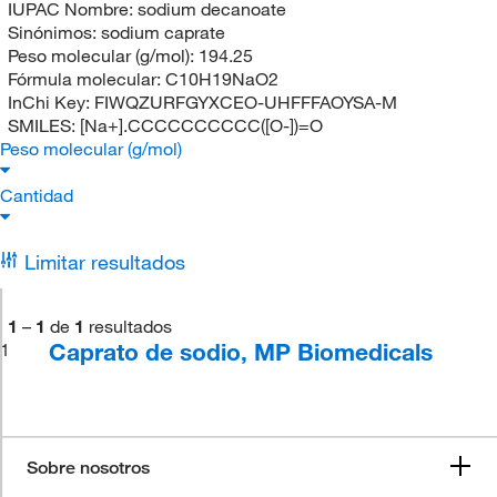
IUPAC Nombre:
sodium decanoate
Sinónimos:
sodium caprate
Peso molecular (g/mol):
194.25
Fórmula molecular:
C10H19NaO2
InChi Key:
FIWQZURFGYXCEO-UHFFFAOYSA-M
SMILES:
[Na+].CCCCCCCCCC([O-])=O
Peso molecular (g/mol)
Cantidad
Limitar resultados
1
–
1
de
1
resultados
Caprato de sodio, MP Biomedicals
1
Sobre nosotros