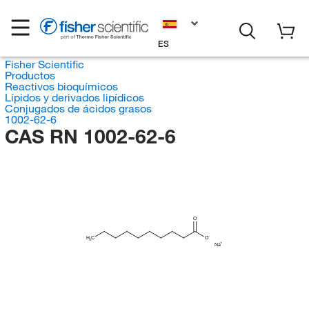
ES
Fisher Scientific
Productos
Reactivos bioquímicos
Lípidos y derivados lipídicos
Conjugados de ácidos grasos
1002-62-6
CAS RN 1002-62-6
O
H
C
O
3
Na