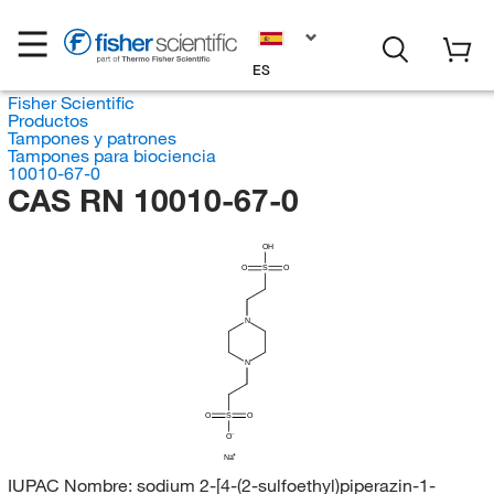
ES
Fisher Scientific
Productos
Tampones y patrones
Tampones para biociencia
10010-67-0
CAS RN 10010-67-0
OH
O
S
O
N
N
O
S
O
O
Na
IUPAC Nombre:
sodium 2-[4-(2-sulfoethyl)piperazin-1-