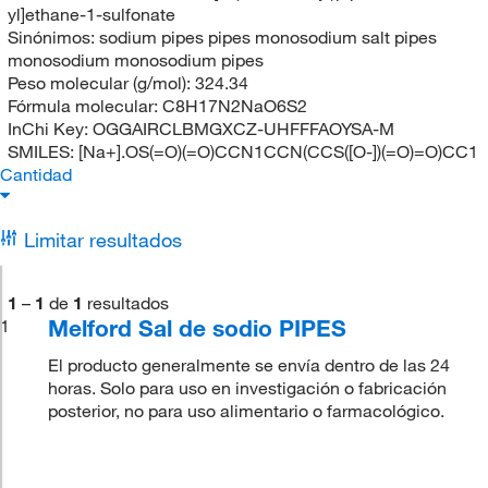
yl]ethane-1-sulfonate
Sinónimos:
sodium pipes pipes monosodium salt pipes
monosodium monosodium pipes
Peso molecular (g/mol):
324.34
Fórmula molecular:
C8H17N2NaO6S2
InChi Key:
OGGAIRCLBMGXCZ-UHFFFAOYSA-M
SMILES:
[Na+].OS(=O)(=O)CCN1CCN(CCS([O-])(=O)=O)CC1
Cantidad
Limitar resultados
1
–
1
de
1
resultados
Melford Sal de sodio PIPES
1
El producto generalmente se envía dentro de las 24
horas. Solo para uso en investigación o fabricación
posterior, no para uso alimentario o farmacológico.