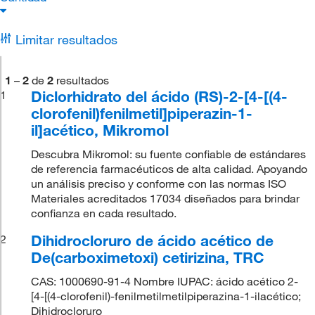
Limitar resultados
1
–
2
de
2
resultados
Diclorhidrato del ácido (RS)-2-[4-[(4-
1
clorofenil)fenilmetil]piperazin-1-
il]acético, Mikromol
Descubra Mikromol: su fuente confiable de estándares
de referencia farmacéuticos de alta calidad. Apoyando
un análisis preciso y conforme con las normas ISO
Materiales acreditados 17034 diseñados para brindar
confianza en cada resultado.
Dihidrocloruro de ácido acético de
2
De(carboximetoxi) cetirizina, TRC
CAS: 1000690-91-4 Nombre IUPAC: ácido acético 2-
[4-[(4-clorofenil)-fenilmetilmetilpiperazina-1-ilacético;
Dihidrocloruro