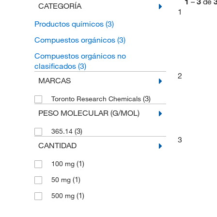
1
–
3
de
CATEGORÍA
1
Productos químicos
(3)
Compuestos orgánicos
(3)
Compuestos orgánicos no
clasificados
(3)
2
MARCAS
(3)
Toronto Research Chemicals
PESO MOLECULAR (G/MOL)
(3)
365.14
3
CANTIDAD
(1)
100 mg
(1)
50 mg
(1)
500 mg