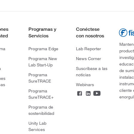
ones
Programas y
Conéctese
sted
Servicios
con nosotros
Mantene
rma
Programa Edge
Lab Reporter
product
investi
Programa New
News Corner
educaci
Lab Start-Up
a
Suscríbase a las
de sumi
Programa
noticias
instala
nes
SureTRACE
instrum
cas
Webinars
cliente
Programa
enorgul
SureTRACE+
Programa de
sostenibilidad
Unity Lab
Services