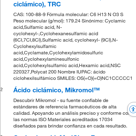
ciclámico), TRC
CAS: 100-88-9 Fórmula molecular: C6 H13 N O3 S
Peso molecular (g/mol): 179.24 Sinónimo: Cyclamic
acid,Sulfamic acid, N-
cyclohexyl-,Cyclohexanesulfamic acid
(6CI,7CI,8CI),Sulfamic acid, cyclohexyl- (9CI),N-
Cyclohexylsulfamic
acid,Cyclamate,Cyclohexylamidosulfuric
acid,Cyclohexylaminesulfonic
acid,Cyclohexylsulfamic acid,Hexamic acid,NSC
220327,Polycat 200 Nombre IUPAC: ácido
ciclohexilsulfámico SMILES: OS(=O)(=O)NC1CCCCC1
Ácido ciclámico, Mikromol™
2
Descubrir Mikromol - su fuente confiable de
estándares de referencia farmacéuticos de alta
calidad. Apoyando un análisis preciso y conforme con
las normas ISO Materiales acreditados 17034
diseñados para brindar confianza en cada resultado.