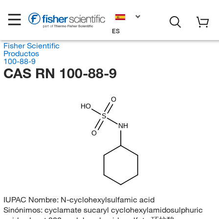
ES
Fisher Scientific
Productos
100-88-9
CAS RN 100-88-9
O
HO
S
NH
O
IUPAC Nombre:
N-cyclohexylsulfamic acid
Sinónimos:
cyclamate sucaryl cyclohexylamidosulphuric