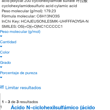
acid polycat 200 cyclohexylamide sulfate 环拉酸
cyclohexylamidosulfuric acid cylamic acid
Peso molecular (g/mol):
179.23
Fórmula molecular:
C6H13NO3S
InChi Key:
HCAJEUSONLESMK-UHFFFAOYSA-N
SMILES:
OS(=O)(=O)NC1CCCCC1
Peso molecular (g/mol)
Cantidad
Color
Grado
Porcentaje de pureza
Limitar resultados
1
–
3
de
3
resultados
Ácido N-ciclohexilsulfámico (ácido
1