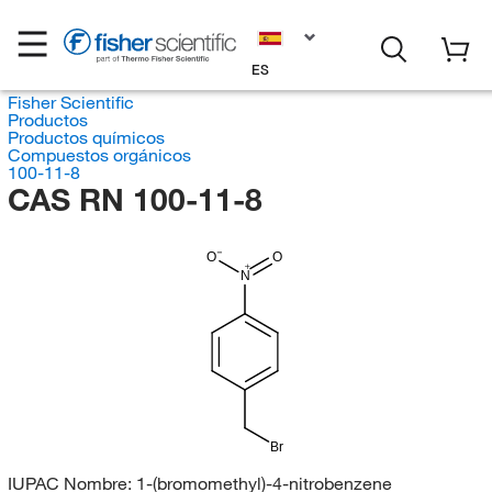
ES
Fisher Scientific
Productos
Productos químicos
Compuestos orgánicos
100-11-8
CAS RN 100-11-8
O
O
N
Br
IUPAC Nombre:
1-(bromomethyl)-4-nitrobenzene