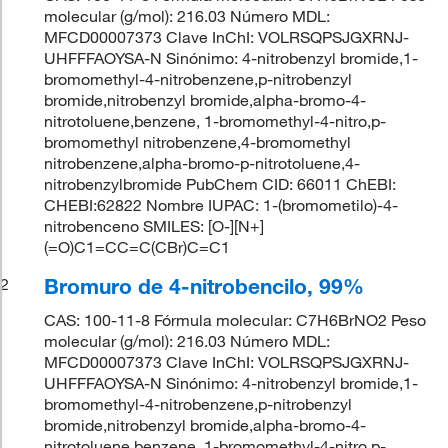
molecular (g/mol): 216.03 Número MDL:
MFCD00007373 Clave InChI: VOLRSQPSJGXRNJ-
UHFFFAOYSA-N Sinónimo: 4-nitrobenzyl bromide,1-
bromomethyl-4-nitrobenzene,p-nitrobenzyl
bromide,nitrobenzyl bromide,alpha-bromo-4-
nitrotoluene,benzene, 1-bromomethyl-4-nitro,p-
bromomethyl nitrobenzene,4-bromomethyl
nitrobenzene,alpha-bromo-p-nitrotoluene,4-
nitrobenzylbromide PubChem CID: 66011 ChEBI:
CHEBI:62822 Nombre IUPAC: 1-(bromometilo)-4-
nitrobenceno SMILES: [O-][N+]
(=O)C1=CC=C(CBr)C=C1
Bromuro de 4-nitrobencilo, 99%
2
CAS: 100-11-8 Fórmula molecular: C7H6BrNO2 Peso
molecular (g/mol): 216.03 Número MDL:
MFCD00007373 Clave InChI: VOLRSQPSJGXRNJ-
UHFFFAOYSA-N Sinónimo: 4-nitrobenzyl bromide,1-
bromomethyl-4-nitrobenzene,p-nitrobenzyl
bromide,nitrobenzyl bromide,alpha-bromo-4-
nitrotoluene,benzene, 1-bromomethyl-4-nitro,p-