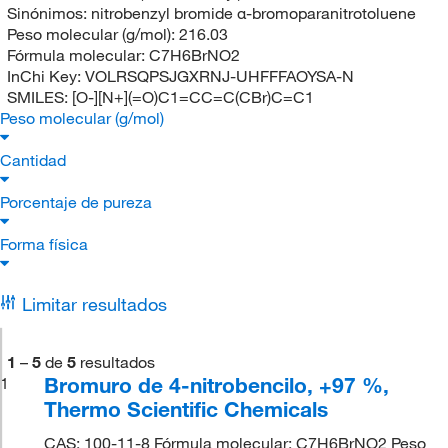
Sinónimos:
nitrobenzyl bromide α-bromoparanitrotoluene
Peso molecular (g/mol):
216.03
Fórmula molecular:
C7H6BrNO2
InChi Key:
VOLRSQPSJGXRNJ-UHFFFAOYSA-N
SMILES:
[O-][N+](=O)C1=CC=C(CBr)C=C1
Peso molecular (g/mol)
Cantidad
Porcentaje de pureza
Forma física
Limitar resultados
1
–
5
de
5
resultados
Bromuro de 4-nitrobencilo, +97 %,
1
Thermo Scientific Chemicals
CAS: 100-11-8 Fórmula molecular: C7H6BrNO2 Peso