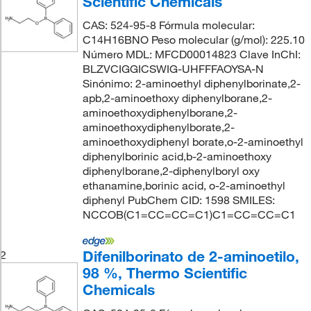
Scientific Chemicals
CAS: 524-95-8 Fórmula molecular:
C14H16BNO Peso molecular (g/mol): 225.10
Número MDL: MFCD00014823 Clave InChI:
BLZVCIGGICSWIG-UHFFFAOYSA-N
Sinónimo: 2-aminoethyl diphenylborinate,2-
apb,2-aminoethoxy diphenylborane,2-
aminoethoxydiphenylborane,2-
aminoethoxydiphenylborate,2-
aminoethoxydiphenyl borate,o-2-aminoethyl
diphenylborinic acid,b-2-aminoethoxy
diphenylborane,2-diphenylboryl oxy
ethanamine,borinic acid, o-2-aminoethyl
diphenyl PubChem CID: 1598 SMILES:
NCCOB(C1=CC=CC=C1)C1=CC=CC=C1
Difenilborinato de 2-aminoetilo,
2
98 %, Thermo Scientific
Chemicals