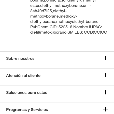
borane,borinic acid, diethyl-, methyl
ester,diethyl methoxyborane,unii-
3ah40d7l25,diethyl-
methoxyborane,methoxy-
diethylborane,methoxydiethyl-borane
PubChem CID: 522516 Nombre IUPAC:
dietil(metoxi)borano SMILES: CCB(CC)OC
Sobre nosotros
Atención al cliente
Soluciones para usted
Programas y Servicios