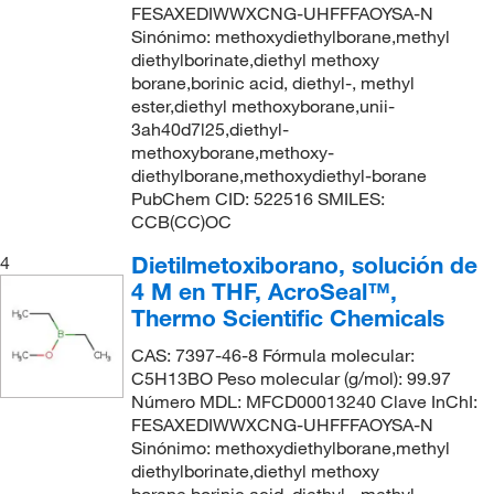
FESAXEDIWWXCNG-UHFFFAOYSA-N
Sinónimo: methoxydiethylborane,methyl
diethylborinate,diethyl methoxy
borane,borinic acid, diethyl-, methyl
ester,diethyl methoxyborane,unii-
3ah40d7l25,diethyl-
methoxyborane,methoxy-
diethylborane,methoxydiethyl-borane
PubChem CID: 522516 SMILES:
CCB(CC)OC
Dietilmetoxiborano, solución de
4
4 M en THF, AcroSeal™,
Thermo Scientific Chemicals
CAS: 7397-46-8 Fórmula molecular:
C5H13BO Peso molecular (g/mol): 99.97
Número MDL: MFCD00013240 Clave InChI:
FESAXEDIWWXCNG-UHFFFAOYSA-N
Sinónimo: methoxydiethylborane,methyl
diethylborinate,diethyl methoxy