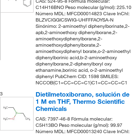
CAS: 524-95-8 Fórmula molecular:
C14H16BNO Peso molecular (g/mol): 225.10
Número MDL: MFCD00014823 Clave InChI:
BLZVCIGGICSWIG-UHFFFAOYSA-N
Sinónimo: 2-aminoethyl diphenylborinate,2-
apb,2-aminoethoxy diphenylborane,2-
aminoethoxydiphenylborane,2-
aminoethoxydiphenylborate,2-
aminoethoxydiphenyl borate,o-2-aminoethyl
diphenylborinic acid,b-2-aminoethoxy
diphenylborane,2-diphenylboryl oxy
ethanamine,borinic acid, o-2-aminoethyl
diphenyl PubChem CID: 1598 SMILES:
NCCOB(C1=CC=CC=C1)C1=CC=CC=C1
Dietilmetoxiborano, solución de
3
1 M en THF, Thermo Scientific
Chemicals
CAS: 7397-46-8 Fórmula molecular:
C5H13BO Peso molecular (g/mol): 99.97
Número MDL: MFCD00013240 Clave InChI: