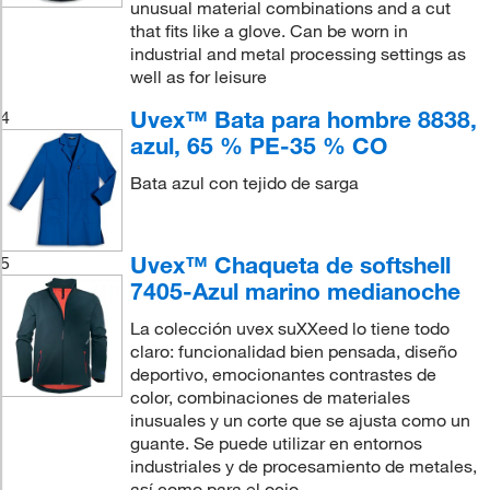
unusual material combinations and a cut
that fits like a glove. Can be worn in
industrial and metal processing settings as
well as for leisure
Uvex™ Bata para hombre 8838,
4
azul, 65 % PE-35 % CO
Bata azul con tejido de sarga
Uvex™ Chaqueta de softshell
5
7405-Azul marino medianoche
La colección uvex suXXeed lo tiene todo
claro: funcionalidad bien pensada, diseño
deportivo, emocionantes contrastes de
color, combinaciones de materiales
inusuales y un corte que se ajusta como un
guante. Se puede utilizar en entornos
industriales y de procesamiento de metales,
así como para el ocio