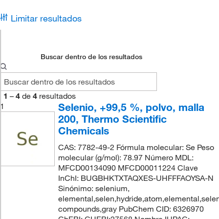
Limitar resultados
Buscar dentro de los resultados
1
–
4
de
4
resultados
Selenio, +99,5 %, polvo, malla
1
200, Thermo Scientific
Chemicals
CAS: 7782-49-2 Fórmula molecular: Se Peso
molecular (g/mol): 78.97 Número MDL:
MFCD00134090 MFCD00011224 Clave
InChI: BUGBHKTXTAQXES-UHFFFAOYSA-N
Sinónimo: selenium,
elemental,selen,hydride,atom,elemental,selen
compounds,gray PubChem CID: 6326970