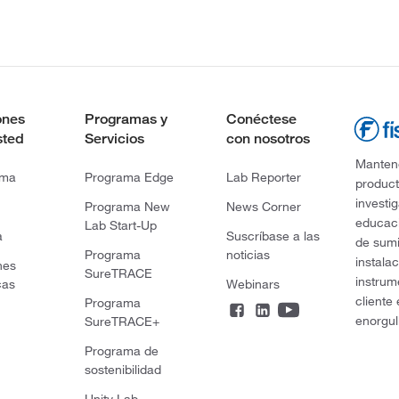
ones
Programas y
Conéctese
sted
Servicios
con nosotros
Mantene
rma
Programa Edge
Lab Reporter
product
investi
Programa New
News Corner
educaci
Lab Start-Up
a
Suscríbase a las
de sumi
Programa
noticias
instala
nes
SureTRACE
instrum
cas
Webinars
cliente
Programa
enorgul
SureTRACE+
Programa de
sostenibilidad