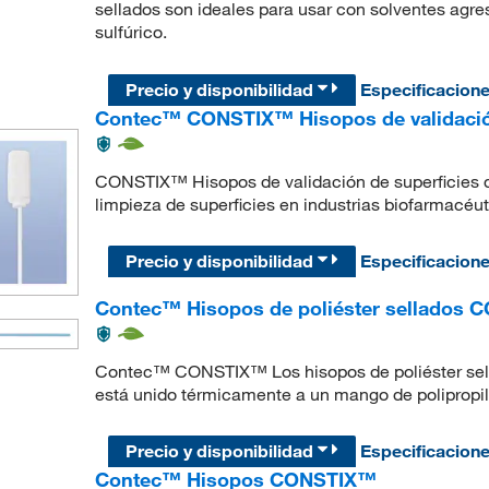
sellados son ideales para usar con solventes agres
sulfúrico.
Precio y disponibilidad
Especificacion
Contec™ CONSTIX™ Hisopos de validación
CONSTIX™ Hisopos de validación de superficies d
limpieza de superficies en industrias biofarmacéut
Precio y disponibilidad
Especificacion
Contec™ Hisopos de poliéster sellados
Contec™ CONSTIX™ Los hisopos de poliéster sellad
está unido térmicamente a un mango de polipropile
Precio y disponibilidad
Especificacion
Contec™ Hisopos CONSTIX™