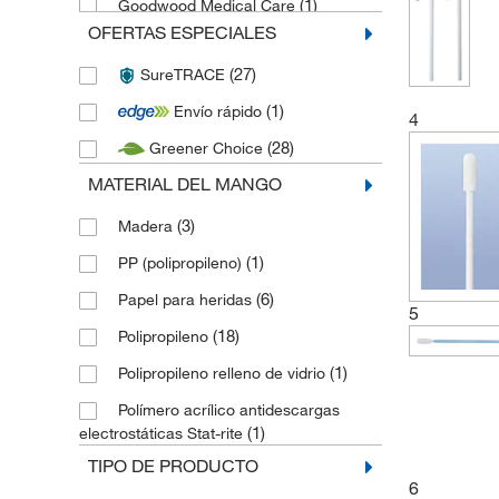
(1)
Goodwood Medical Care
OFERTAS ESPECIALES
(1)
Hamilton
(27)
SureTRACE
(17)
Herenz Heinz
(1)
Envío rápido
(2)
Invitrogen
4
(28)
Greener Choice
(5)
ITW
MATERIAL DEL MANGO
(1)
Jiangsu HanHeng Medical Tech
(2)
(3)
Medline Scientific
Madera
(1)
(1)
Microgen
PP (polipropileno)
(1)
(6)
Micronova
Papel para heridas
5
(6)
(18)
Microspec
Polipropileno
(1)
(1)
Technical Service Consultants
Polipropileno relleno de vidrio
(53)
Texwipe
Polímero acrílico antidescargas
(1)
electrostáticas Stat-rite
TIPO DE PRODUCTO
6