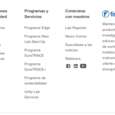
ones
Programas y
Conéctese
sted
Servicios
con nosotros
Mantene
rma
Programa Edge
Lab Reporter
product
investi
Programa New
News Corner
educaci
Lab Start-Up
a
Suscríbase a las
de sumi
Programa
noticias
instala
nes
SureTRACE
instrum
cas
Webinars
cliente
Programa
enorgul
SureTRACE+
Programa de
sostenibilidad
Unity Lab
Services