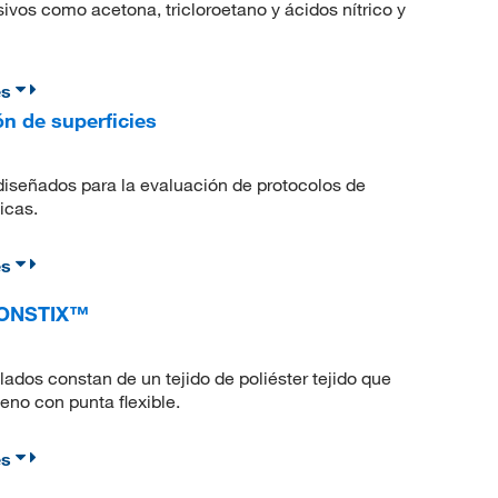
ivos como acetona, tricloroetano y ácidos nítrico y
es
 de superficies
iseñados para la evaluación de protocolos de
icas.
es
 CONSTIX™
os constan de un tejido de poliéster tejido que
no con punta flexible.
es