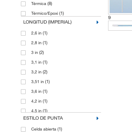
(8)
Térmica
(1)
Térmico/Epoxi
9
LONGITUD (IMPERIAL)
(1)
2,6 in
(1)
2,8 in
(2)
3 in
(1)
3,1 in
(2)
3,2 in
(1)
3,51 in
(1)
3,6 in
(1)
4,2 in
(1)
4,5 in
ESTILO DE PUNTA
(2)
4,9 in
(1)
Celda abierta
(2)
5 in