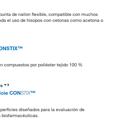
unta de nailon flexible, compatible con muchos
a el uso de hisopos con cetonas como acetona o
 CONSTIX™
n compuestos por poliéster tejido 100 %
es
icie CON
STIX
™
perficies diseñados para la evaluación de
s biofarmacéuticas.