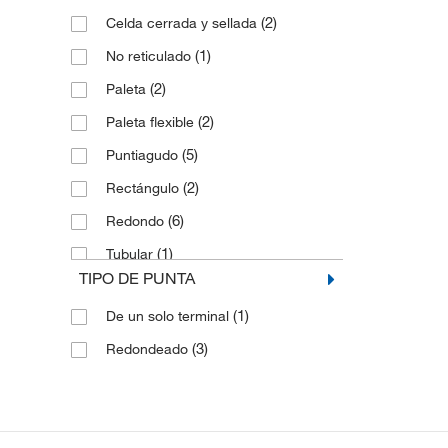
(2)
Celda cerrada y sellada
(1)
5,9 in
(1)
No reticulado
(8)
6 in
(2)
Paleta
(1)
6,0 in
(2)
Paleta flexible
(5)
Puntiagudo
(2)
Rectángulo
(6)
Redondo
(1)
Tubular
TIPO DE PUNTA
(2)
Óvalo
(1)
De un solo terminal
(3)
Redondeado