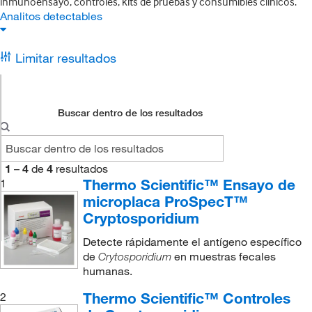
inmunoensayo, controles, kits de pruebas y consumibles clínicos.
Analitos detectables
Limitar resultados
Buscar dentro de los resultados
1
–
4
de
4
resultados
Thermo Scientific™ Ensayo de
1
microplaca ProSpecT™
Cryptosporidium
Detecte rápidamente el antígeno específico
de
en muestras fecales
Crytosporidium
humanas.
Thermo Scientific™ Controles
2