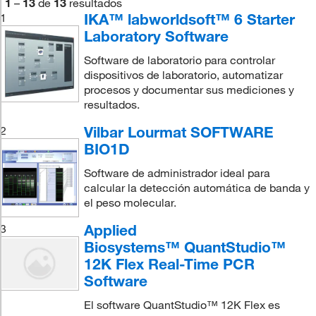
1
–
13
de
13
resultados
IKA™ labworldsoft™ 6 Starter
1
Laboratory Software
Software de laboratorio para controlar
dispositivos de laboratorio, automatizar
procesos y documentar sus mediciones y
resultados.
Vilbar Lourmat SOFTWARE
2
BIO1D
Software de administrador ideal para
calcular la detección automática de banda y
el peso molecular.
Applied
3
Biosystems™ QuantStudio™
12K Flex Real-Time PCR
Software
El software QuantStudio™ 12K Flex es