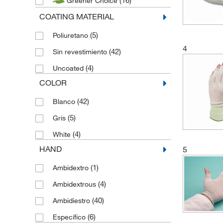
(16)
Greener Choice
COATING MATERIAL
(5)
Poliuretano
4
(42)
Sin revestimiento
(4)
Uncoated
COLOR
(42)
Blanco
(5)
Gris
(4)
White
HAND
5
(1)
Ambidextro
(4)
Ambidextrous
(40)
Ambidiestro
(6)
Específico