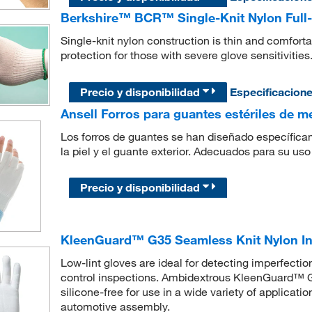
Berkshire™ BCR™ Single-Knit Nylon Full-
Single-knit nylon construction is thin and comfortab
protection for those with severe glove sensitivities
Precio y disponibilidad
Especificacion
Ansell Forros para guantes estériles de
Los forros de guantes se han diseñado específica
la piel y el guante exterior. Adecuados para su uso
Precio y disponibilidad
KleenGuard™ G35 Seamless Knit Nylon In
Low-lint gloves are ideal for detecting imperfecti
control inspections. Ambidextrous KleenGuard™ G
silicone-free for use in a wide variety of applicati
automotive assembly.