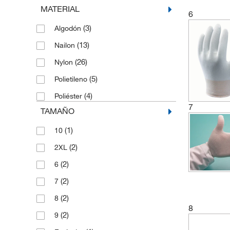
MATERIAL
6
(3)
Algodón
(13)
Nailon
(26)
Nylon
(5)
Polietileno
(4)
Poliéster
7
TAMAÑO
(1)
10
(2)
2XL
(2)
6
(2)
7
(2)
8
8
(2)
9