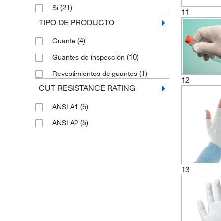
(21)
Sí
(3)
XS
11
TIPO DE PRODUCTO
(4)
Guante
(10)
Guantes de inspección
(1)
Revestimientos de guantes
12
CUT RESISTANCE RATING
(5)
ANSI A1
(5)
ANSI A2
13