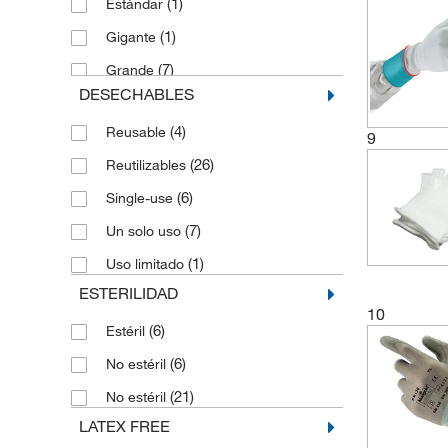
(1)
Estándar
(1)
Gigante
(7)
Grande
DESECHABLES
(1)
L
(4)
Reusable
(1)
Large
9
(26)
Reutilizables
(1)
M
(6)
Single-use
(8)
Medio
(7)
Un solo uso
(1)
Medium
(1)
Uso limitado
(1)
Pequeño
ESTERILIDAD
(6)
Pequeño
10
(6)
Estéril
(1)
Small
(6)
No estéril
(1)
Universal
(21)
No estéril
(1)
X-Large
LATEX FREE
(6)
XL