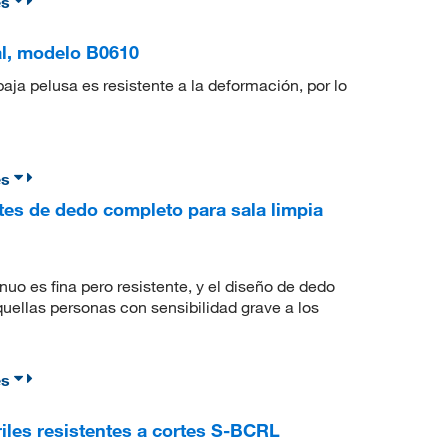
es
l, modelo B0610
baja pelusa es resistente a la deformación, por lo
es
tes de dedo completo para sala limpia
inuo es fina pero resistente, y el diseño de dedo
uellas personas con sensibilidad grave a los
es
iles resistentes a cortes S-BCRL