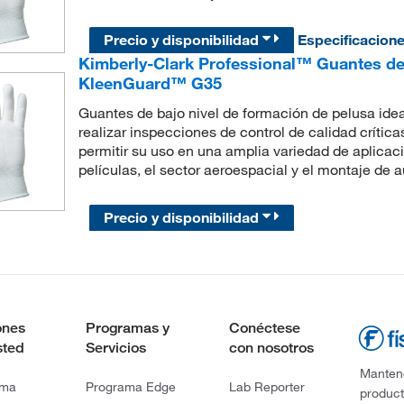
Precio y disponibilidad
Especificacion
Kimberly-Clark Professional™ Guantes de 
KleenGuard™ G35
Guantes de bajo nivel de formación de pelusa idea
realizar inspecciones de control de calidad crític
permitir su uso en una amplia variedad de aplicac
películas, el sector aeroespacial y el montaje de 
Precio y disponibilidad
ones
Programas y
Conéctese
sted
Servicios
con nosotros
Mantene
rma
Programa Edge
Lab Reporter
product