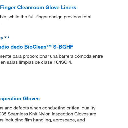
Finger Cleanroom Glove Liners
le, while the full-finger design provides total
.
es
 medio dedo BioClean™ S-BGHF
mente para proporcionar una barrera cómoda entre
 en salas limpias de clase 10/ISO 4.
spection Gloves
ons and defects when conducting critical quality
35 Seamless Knit Nylon Inspection Gloves are
ons including film handling, aerospace, and