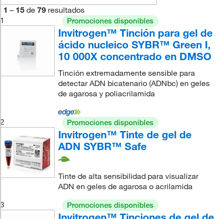
1
–
15
de
79
resultados
1
Promociones disponibles
Invitrogen™ Tinción para gel de
ácido nucleico SYBR™ Green I,
10 000X concentrado en DMSO
Tinción extremadamente sensible para
detectar ADN bicatenario (ADNbc) en geles
de agarosa y poliacrilamida
2
Promociones disponibles
Invitrogen™ Tinte de gel de
ADN SYBR™ Safe
Tinte de alta sensibilidad para visualizar
ADN en geles de agarosa o acrilamida
3
Promociones disponibles
Invitrogen™ Tinciones de gel de