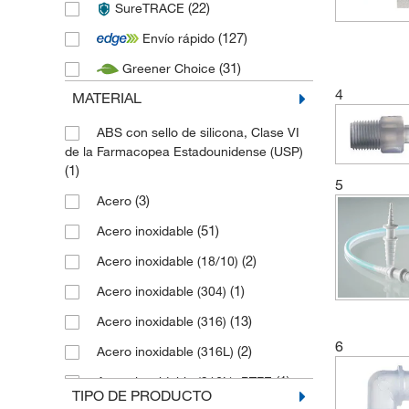
(22)
SureTRACE
(62)
Burkle
(127)
Envío rápido
(17)
Cadence Science
(31)
Greener Choice
(725)
Cole Parmer
4
MATERIAL
(136)
CPC Colder Products Company
(1)
Deltalab
ABS con sello de silicona, Clase VI
de la Farmacopea Estadounidense (USP)
(319)
Duran
(1)
5
(163)
Fisherbrand
(3)
Acero
(6)
Gilson
(51)
Acero inoxidable
(18)
GPE Scientific
(2)
Acero inoxidable (18/10)
(1)
Hanna Instruments
(1)
Acero inoxidable (304)
(4)
Hirschmann
(13)
Acero inoxidable (316)
(5)
Huber Kaeltmaschinenbau
6
(2)
Acero inoxidable (316L)
(4)
Integra Biosciences
(1)
Acero inoxidable (316L), PTFE
TIPO DE PRODUCTO
(1)
Interscience