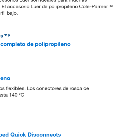
. El accesorio Luer de polipropileno Cole-Parmer™
il bajo.
es
completo de polipropileno
leno
bos flexibles. Los conectores de rosca de
asta 140 °C
bed Quick Disconnects