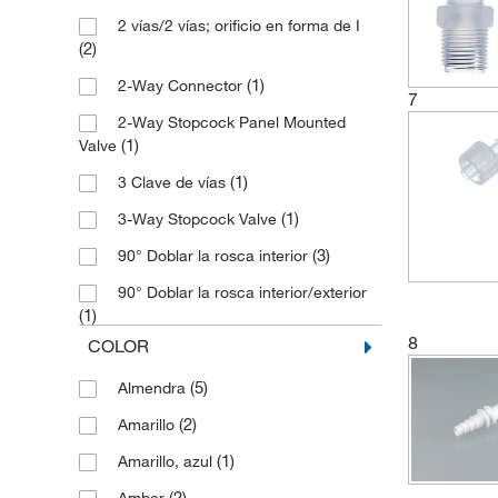
(1)
Acero inoxidable, PTFE
2 vías/2 vías; orificio en forma de I
(2)
J Young
(28)
Acetal
(2)
(16)
Karl Hecht
(1)
Activar E8402
(1)
2-Way Connector
7
(89)
Kartell
(3)
Buna-N
2-Way Stopcock Panel Mounted
(1)
KD Scientific
(1)
Valve
(6)
Caucho
(8)
Kimble Chase
(1)
3 Clave de vías
(1)
Caucho y PTFE
(2)
Labconco
(1)
3-Way Stopcock Valve
(1)
Cerámica de aluminio
(226)
Lenz Laborglasintrumente
(3)
90° Doblar la rosca interior
(9)
CrystalVu (CVU)
(816)
Masterflex
90° Doblar la rosca interior/exterior
(1)
Delrin de acetal
(1)
(18)
Pyrex
Disco interior de polipropileno, Dutral
8
COLOR
(1)
ADCF Conector SIP
(1)
(171)
Quickfit
(5)
Almendra
Abrazadera sanitaria de PVDF, 3/4 in
(12)
Duran Tubería
(60)
Saint Gobain Life Sciences
(1)
Mini
(2)
Amarillo
(6)
EPDM
(5)
Sartorius
Accesorio Luer macho con anillo de
(1)
Amarillo, azul
(1)
EPDM y PTFE
(35)
SCAT
(1)
bloqueo
(2)