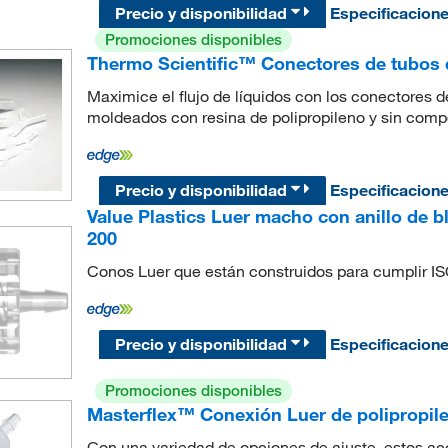
Precio y disponibilidad
Especificacion
Promociones disponibles
Thermo Scientific™ Conectores de tubos 
Maximice el flujo de líquidos con los conectores 
moldeados con resina de polipropileno y sin comp
Precio y disponibilidad
Especificacion
Value Plastics Luer macho con anillo de b
200
Conos Luer que están construidos para cumplir I
Precio y disponibilidad
Especificacion
Promociones disponibles
Masterflex™ Conexión Luer de polipropil
Con una variedad de opciones de ajuste, estos ac