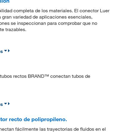
ilon
ilidad completa de los materiales. El conector Luer
gran variedad de aplicaciones esenciales,
xiones se inspeccionan para comprobar que no
e trazables.
es
de tubos rectos BRAND™ conectan tubos de
es
or recto de polipropileno.
tan fácilmente las trayectorias de fluidos en el