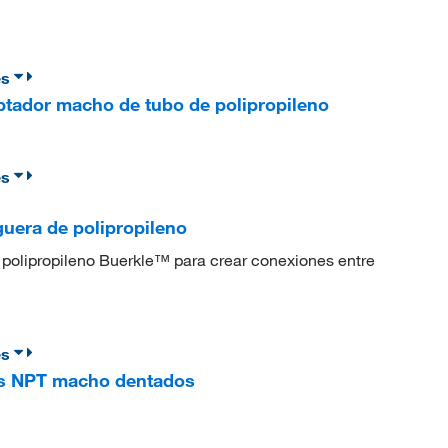
es
tador macho de tubo de polipropileno
es
uera de polipropileno
 polipropileno Buerkle™ para crear conexiones entre
es
os NPT macho dentados