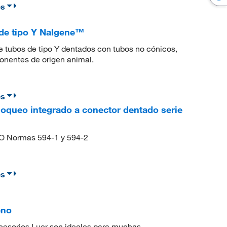
es
de tipo Y Nalgene™
de tubos de tipo Y dentados con tubos no cónicos,
onentes de origen animal.
es
loqueo integrado a conector dentado serie
SO Normas 594-1 y 594-2
es
eno
cesorios Luer son ideales para muchas