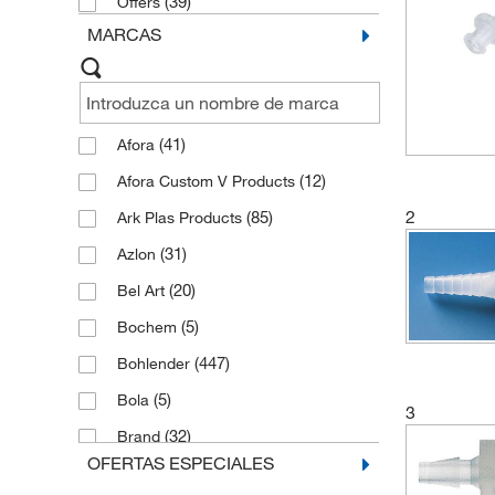
(39)
Offers
MARCAS
(41)
Afora
(12)
Afora Custom V Products
2
(85)
Ark Plas Products
(31)
Azlon
(20)
Bel Art
(5)
Bochem
(447)
Bohlender
(5)
Bola
3
(32)
Brand
OFERTAS ESPECIALES
(173)
Buerkle