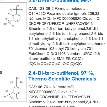
2,6-Di-terc-butilfenol, 99%
CAS: 128-39-2 Fórmula molecular:
C14H22O Peso molecular (g/mol): 206.33
Número MDL: MFCD00008820 Clave InChI:
DKCPKDPYUFEZCP-UHFFFAOYSA-N
Sinónimo: 2,6-di-tert-butylphenol,2,6-di-t-
butylphenol,2,6-bis tert-butyl phenol,2,6-bis
1,1-dimethylethyl phenol,phenol, 2,6-bis 1,1-
dimethylethyl,2,6 di-tert-butylphenol,ethanox
701,isonox 103,ethyl 701,ethyl an 701
PubChem CID: 31405 Nombre IUPAC: 2,6-
diterc-butilfenol SMILES: CC(C)
(C)C1=CC=CC(=C1O)C(C)(C)C
2,4-Di-terc-butilfenol, 97 %,
8
Thermo Scientific Chemicals
CAS: 96-76-4 Número MDL:
MFCD00008828 Clave InChI:
ICKWICRCANNIBI-UHFFFAOYSA-N
Sinónimo: 2,4-di-tert-butylphenol,2,4-di-t-
butylphenol,phenol, 2,4-bis 1,1-