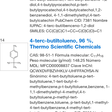
diol,4-t-butylpyrocatechol,p-tert-
butylpyrocatechol,4-t-butylcatechol,1,2-
benzenediol, 4-1,1-dimethylethyl,4-tert-
butylcatechin PubChem CID: 7381 Nombre
IUPAC: 4-terc-butilbenceno-1,2-diol
SMILES: CC(C)(C)C1=CC=C(O)C(O)=C1
4-terc-butiltolueno, 96 %,
14
Thermo Scientific Chemicals
CAS: 98-51-1 Fórmula molecular: C
H
11
16
Peso molecular (g/mol): 148.25 Número
MDL: MFCD00008837 Clave InChI:
QCWXDVFBZVHKLV-UHFFFAOYSA-N
Sinónimo: 4-tert-butyltoluene,p-tert-
butyltoluene,1-tert-butyl-4-
methylbenzene,p-t-butyltoluene,benzene, 1-
1,1-dimethylethyl-4-methyl,4-t-
butyltoluene,p-methyl-tert-
butylbenzene,toluene, p-tert-butyl,1-methyl-
4-tert-butylbenzene,4-methyl-tert-