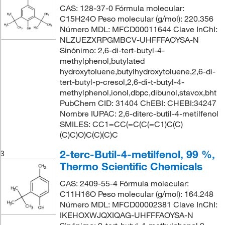
CAS: 128-37-0 Fórmula molecular:
C15H24O Peso molecular (g/mol): 220.356
Número MDL: MFCD00011644 Clave InChI:
NLZUEZXRPGMBCV-UHFFFAOYSA-N
Sinónimo: 2,6-di-tert-butyl-4-
methylphenol,butylated
hydroxytoluene,butylhydroxytoluene,2,6-di-
tert-butyl-p-cresol,2,6-di-t-butyl-4-
methylphenol,ionol,dbpc,dibunol,stavox,bht
PubChem CID: 31404 ChEBI: CHEBI:34247
Nombre IUPAC: 2,6-diterc-butil-4-metilfenol
SMILES: CC1=CC(=C(C(=C1)C(C)
(C)C)O)C(C)(C)C
2-terc-Butil-4-metilfenol, 99 %,
3
Thermo Scientific Chemicals
CAS: 2409-55-4 Fórmula molecular:
C11H16O Peso molecular (g/mol): 164.248
Número MDL: MFCD00002381 Clave InChI:
IKEHOXWJQXIQAG-UHFFFAOYSA-N