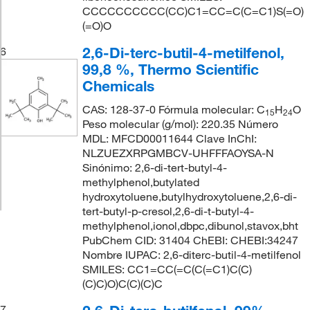
CCCCCCCCCC(CC)C1=CC=C(C=C1)S(=O)
(=O)O
2,6-Di-terc-butil-4-metilfenol,
6
99,8 %, Thermo Scientific
Chemicals
CAS: 128-37-0 Fórmula molecular: C
H
O
15
24
Peso molecular (g/mol): 220.35 Número
MDL: MFCD00011644 Clave InChI:
NLZUEZXRPGMBCV-UHFFFAOYSA-N
Sinónimo: 2,6-di-tert-butyl-4-
methylphenol,butylated
hydroxytoluene,butylhydroxytoluene,2,6-di-
tert-butyl-p-cresol,2,6-di-t-butyl-4-
methylphenol,ionol,dbpc,dibunol,stavox,bht
PubChem CID: 31404 ChEBI: CHEBI:34247
Nombre IUPAC: 2,6-diterc-butil-4-metilfenol
SMILES: CC1=CC(=C(C(=C1)C(C)
(C)C)O)C(C)(C)C
7