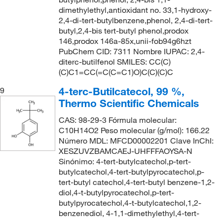
dimethylethyl,antioxidant no. 33,1-hydroxy-
2,4-di-tert-butylbenzene,phenol, 2,4-di-tert-
butyl,2,4-bis tert-butyl phenol,prodox
146,prodox 146a-85x,unii-fob94g6hzt
PubChem CID: 7311 Nombre IUPAC: 2,4-
diterc-butilfenol SMILES: CC(C)
(C)C1=CC(=C(C=C1)O)C(C)(C)C
4-terc-Butilcatecol, 99 %,
9
Thermo Scientific Chemicals
CAS: 98-29-3 Fórmula molecular:
C10H14O2 Peso molecular (g/mol): 166.22
Número MDL: MFCD00002201 Clave InChI:
XESZUVZBAMCAEJ-UHFFFAOYSA-N
Sinónimo: 4-tert-butylcatechol,p-tert-
butylcatechol,4-tert-butylpyrocatechol,p-
tert-butyl catechol,4-tert-butyl benzene-1,2-
diol,4-t-butylpyrocatechol,p-tert-
butylpyrocatechol,4-t-butylcatechol,1,2-
benzenediol, 4-1,1-dimethylethyl,4-tert-