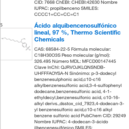
CID: 7668 ChEBI: CHEBI:42630 Nombre
IUPAC: propilbenceno SMILES:
CCCC1=CC=CC=C1
Ácido alquibencenosulfónico
5
lineal, 97 %, Thermo Scientific
Chemicals
CAS: 68584-22-5 Fórmula molecular:
C18H30O3S Peso molecular (g/mol):
326.495 Número MDL: MFCD00147445
Clave InChI: QJRVOJKLQNSNDB-
UHFFFAOYSA-N Sinónimo: p-3-dodecyl
benzenesulphonic acid,c10-c16
alkylbenzenesulfonic acid,3-4-sulfophenyl
dodecane,benzenesulfonic acid, 4-1-
ethyldecyl,benzenesulfonic acid, c10-16-
alkyl derivs.,dsstox_cid_7923,4-dodecan-3-
yl benzenesulfonic acid,c10-c16 alkyl
benzene sulfonic acid PubChem CID: 29249
Nombre IUPAC: 4-dodecan-3-ácido
ilbencenesulfónico SMILES: