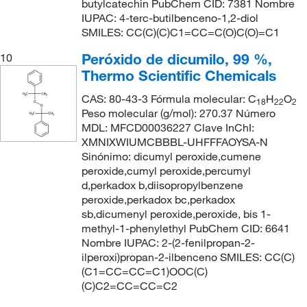
butylcatechin PubChem CID: 7381 Nombre
IUPAC: 4-terc-butilbenceno-1,2-diol
SMILES: CC(C)(C)C1=CC=C(O)C(O)=C1
Peróxido de dicumilo, 99 %,
10
Thermo Scientific Chemicals
CAS: 80-43-3 Fórmula molecular: C
H
O
18
22
2
Peso molecular (g/mol): 270.37 Número
MDL: MFCD00036227 Clave InChI:
XMNIXWIUMCBBBL-UHFFFAOYSA-N
Sinónimo: dicumyl peroxide,cumene
peroxide,cumyl peroxide,percumyl
d,perkadox b,diisopropylbenzene
peroxide,perkadox bc,perkadox
sb,dicumenyl peroxide,peroxide, bis 1-
methyl-1-phenylethyl PubChem CID: 6641
Nombre IUPAC: 2-(2-fenilpropan-2-
ilperoxi)propan-2-ilbenceno SMILES: CC(C)
(C1=CC=CC=C1)OOC(C)
(C)C2=CC=CC=C2