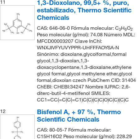
1,3-Dioxolano, 99,5+ %, puro,
11
estabilizado, Thermo Scientific
Chemicals
CAS: 646-06-0 Fórmula molecular: C
H
O
3
6
2
Peso molecular (g/mol): 74.08 Número MDL:
MFCD00003207 Clave InChI:
WNXJIVFYUVYPPR-UHFFFAOYSA-N
Sinónimo: dioxolane,glycolformal,formal
glycol,1,3-dioxolan,1,3-
dioxacyclopentane,1,3-dioxalane,ethylene
glycol formal,glycol methylene ether,glycol
formal,dioxolan czech PubChem CID: 31404
ChEBI: CHEBI:34247 Nombre IUPAC: 2,6-
diterc-butil-4-metilfenol SMILES:
CC1=CC(=C(C(=C1)C(C)(C)C)O)C(C)(C)C
Bisfenol A, + 97 %, Thermo
12
Scientific Chemicals
CAS: 80-05-7 Fórmula molecular:
C15H16O2 Peso molecular (g/mol): 228.29