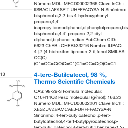
Número MDL: MFCD00002366 Clave InChI:
IISBACLAFKSPIT-UHFFFAOYSA-N Sinónimo:
bisphenol a,2,2-bis 4-hydroxyphenyl
propane,4,4'-
isopropylidenediphenol,diphenylolpropane,bis
bisphenol a,4,4'-propane-2,2-diyl
diphenol,biphenol a,dian PubChem CID:
6623 ChEBI: CHEBI:33216 Nombre IUPAC:
4-[2-(4-hidroxifenil)propan-2-il]fenol SMILES:
CC(C)
(C1=CC=C(O)C=C1)C1=CC=C(O)C=C1
4-terc-Butilcatecol, 98 %,
13
Thermo Scientific Chemicals
CAS: 98-29-3 Fórmula molecular:
C10H14O2 Peso molecular (g/mol): 166.22
Número MDL: MFCD00002201 Clave InChI:
XESZUVZBAMCAEJ-UHFFFAOYSA-N
Sinónimo: 4-tert-butylcatechol,p-tert-
butylcatechol,4-tert-butylpyrocatechol,p-
tert-butyl catechol,4-tert-butyl benzene-1,2-