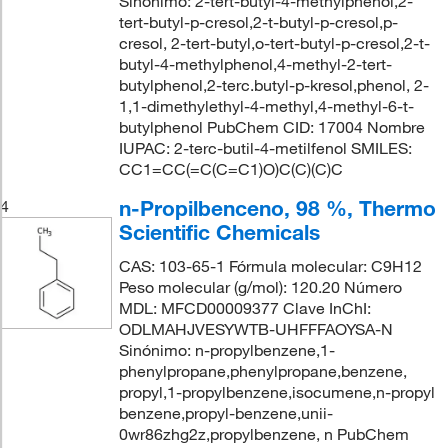
Sinónimo: 2-tert-butyl-4-methylphenol,2-
tert-butyl-p-cresol,2-t-butyl-p-cresol,p-
cresol, 2-tert-butyl,o-tert-butyl-p-cresol,2-t-
butyl-4-methylphenol,4-methyl-2-tert-
butylphenol,2-terc.butyl-p-kresol,phenol, 2-
1,1-dimethylethyl-4-methyl,4-methyl-6-t-
butylphenol PubChem CID: 17004 Nombre
IUPAC: 2-terc-butil-4-metilfenol SMILES:
CC1=CC(=C(C=C1)O)C(C)(C)C
n-Propilbenceno, 98 %, Thermo
4
Scientific Chemicals
CAS: 103-65-1 Fórmula molecular: C9H12
Peso molecular (g/mol): 120.20 Número
MDL: MFCD00009377 Clave InChI:
ODLMAHJVESYWTB-UHFFFAOYSA-N
Sinónimo: n-propylbenzene,1-
phenylpropane,phenylpropane,benzene,
propyl,1-propylbenzene,isocumene,n-propyl
benzene,propyl-benzene,unii-
0wr86zhg2z,propylbenzene, n PubChem