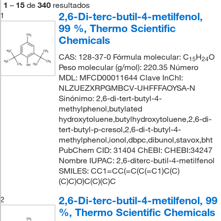
1
–
15
de
340
resultados
2,6-Di-terc-butil-4-metilfenol,
1
99 %, Thermo Scientific
Chemicals
CAS: 128-37-0 Fórmula molecular: C
H
O
15
24
Peso molecular (g/mol): 220.35 Número
MDL: MFCD00011644 Clave InChI:
NLZUEZXRPGMBCV-UHFFFAOYSA-N
Sinónimo: 2,6-di-tert-butyl-4-
methylphenol,butylated
hydroxytoluene,butylhydroxytoluene,2,6-di-
tert-butyl-p-cresol,2,6-di-t-butyl-4-
methylphenol,ionol,dbpc,dibunol,stavox,bht
PubChem CID: 31404 ChEBI: CHEBI:34247
Nombre IUPAC: 2,6-diterc-butil-4-metilfenol
SMILES: CC1=CC(=C(C(=C1)C(C)
(C)C)O)C(C)(C)C
2,6-Di-terc-butil-4-metilfenol, 99
2
%, Thermo Scientific Chemicals