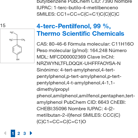
butylbenzene PubChem CID: 7390 Nombre
IUPAC: 1-terc-butilo-4-metilbenceno
SMILES: CC1=CC=C(C=C1)C(C)(C)C
4-terc-Pentilfenol, 99 %,
15
Thermo Scientific Chemicals
CAS: 80-46-6 Fórmula molecular: C11H16O
Peso molecular (g/mol): 164.248 Número
MDL: MFCD00002369 Clave InChI:
NRZWYNLTFLDQQX-UHFFFAOYSA-N
Sinónimo: 4-tert-amylphenol,4-tert-
pentylphenol,p-tert-amylphenol,p-tert-
pentylphenol,4-t-amylphenol,4-1,1-
dimethylpropyl
phenol,amilphenol,amilfenol,pentaphen,tert-
amylphenol PubChem CID: 6643 ChEBI:
CHEBI:35096 Nombre IUPAC: 4-(2-
metilbutan-2-il)fenol SMILES: CCC(C)
(C)C1=CC=C(C=C1)O
1
2
3