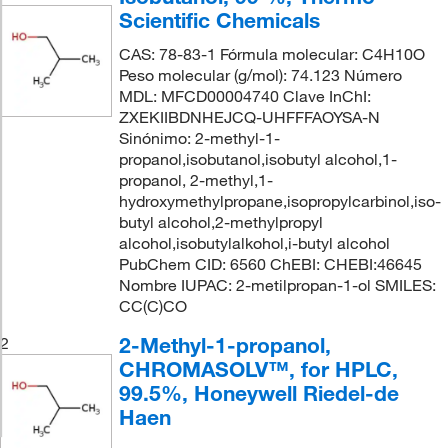
Scientific Chemicals
CAS: 78-83-1 Fórmula molecular: C4H10O
Peso molecular (g/mol): 74.123 Número
MDL: MFCD00004740 Clave InChI:
ZXEKIIBDNHEJCQ-UHFFFAOYSA-N
Sinónimo: 2-methyl-1-
propanol,isobutanol,isobutyl alcohol,1-
propanol, 2-methyl,1-
hydroxymethylpropane,isopropylcarbinol,iso-
butyl alcohol,2-methylpropyl
alcohol,isobutylalkohol,i-butyl alcohol
PubChem CID: 6560 ChEBI: CHEBI:46645
Nombre IUPAC: 2-metilpropan-1-ol SMILES:
CC(C)CO
2-Methyl-1-propanol,
2
CHROMASOLV™, for HPLC,
99.5%, Honeywell Riedel-de
Haen