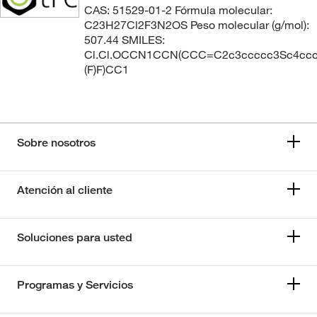
CAS: 51529-01-2 Fórmula molecular:
C23H27Cl2F3N2OS Peso molecular (g/mol):
507.44 SMILES:
Cl.Cl.OCCN1CCN(CCC=C2c3ccccc3Sc4ccc(
(F)F)CC1
Sobre nosotros
Atención al cliente
Soluciones para usted
Programas y Servicios