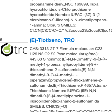
propanamine deriv.,NSC 169899,Truxal
hydrochloride,cis-Chlorprothixene
hydrochloride Nombre IUPAC: (3Z)-3-(2-
cloroioxano-9-ilideno)-N,N-dimetilpropano-
1-amina; Cloruro SMILES:
Cl.CN(C)CC\C=C/1\c2ccccc2Sc3ccc(Cl)cc1
(E)-Tiotixeno, TRC
6
CAS: 3313-27-7 Fórmula molecular: C23
H29 N3 O2 S2 Peso molecular (g/mol):
443.63 Sinónimo: (E)-N,N-Dimethyl-9-[3-(4-
methyl-1-piperazinyl)propylidene]-9H-
thioxanthene-2-sulfonamide,(E)-N,N-
dimethyl-9-[3-(4-methyl-1-
piperazinyl)propylidene]-thioxanthene-2-
sulfonamide,(E)-Thiothixene,P 4657A,trans-
Thiothixene Nombre IUPAC: (9E)-N,N-
dimetil-9-[3-(4-metilpiperazina-1-
il)propilideno]tioxanano-2-sulfonamida
SMILES: CN(C)S(=O)
(=O)c1ccc2Sc3ccccc3\C(=C/CCN4CCN(C)C