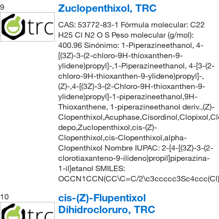
Zuclopenthixol, TRC
9
CAS: 53772-83-1 Fórmula molecular: C22
H25 Cl N2 O S Peso molecular (g/mol):
400.96 Sinónimo: 1-Piperazineethanol, 4-
[(3Z)-3-(2-chloro-9H-thioxanthen-9-
ylidene)propyl]-,1-Piperazineethanol, 4-[3-(2-
chloro-9H-thioxanthen-9-ylidene)propyl]-,
(Z)-,4-[(3Z)-3-(2-Chloro-9H-thioxanthen-9-
ylidene)propyl]-1-piperazineethanol,9H-
Thioxanthene, 1-piperazineethanol deriv.,(Z)-
Clopenthixol,Acuphase,Cisordinol,Clopixol,Cl
depo,Zuclopenthixol,cis-(Z)-
Clopenthixol,cis-Clopenthixol,alpha-
Clopenthixol Nombre IUPAC: 2-[4-[(3Z)-3-(2-
clorotiaxanteno-9-ilideno)propil]piperazina-
1-il]etanol SMILES:
OCCN1CCN(CC\C=C/2\c3ccccc3Sc4ccc(Cl
cis-(Z)-Flupentixol
10
Dihidrocloruro, TRC