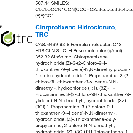
507.44 SMILES:
Cl.Cl.OCCN1CCN(CCC=C2c3ccccc3Sc4ccc(
(F)F)CC1
Clorprotixeno Hidrocloruro,
5
TRC
CAS: 6469-93-8 Fórmula molecular: C18
H18 Cl N S . Cl H Peso molecular (g/mol):
352.32 Sinónimo: Chlorprothixene
hydrochloride,(Z)-3-(2-Chloro-9H-
thioxanthen-9-ylidene)-N,N-dimethylpropan-
1-amine hydrochloride,1-Propanamine, 3-(2-
chloro-9H-thioxanthen-9-ylidene)-N,N-
dimethyl-, hydrochloride (1:1), (3Z)-,1-
Propanamine, 3-(2-chloro-9H-thioxanthen-9-
ylidene)-N,N-dimethyl-, hydrochloride, (3Z)-
(9CI),1-Propanamine, 3-(2-chloro-9H-
thioxanthen-9-ylidene)-N,N-dimethyl-,
hydrochloride, (Z)-,Thioxanthene-δ9,γ-
propylamine, 2-chloro-N,N-dimethyl-,
hydrochloride, (Z)- (8CI),9H-Thioxanthene, 1-