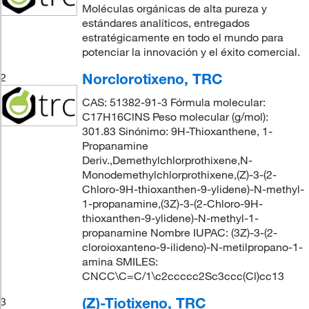
Moléculas orgánicas de alta pureza y
estándares analíticos, entregados
estratégicamente en todo el mundo para
potenciar la innovación y el éxito comercial.
Norclorotixeno, TRC
2
CAS: 51382-91-3 Fórmula molecular:
C17H16ClNS Peso molecular (g/mol):
301.83 Sinónimo: 9H-Thioxanthene, 1-
Propanamine
Deriv.,Demethylchlorprothixene,N-
Monodemethylchlorprothixene,(Z)-3-(2-
Chloro-9H-thioxanthen-9-ylidene)-N-methyl-
1-propanamine,(3Z)-3-(2-Chloro-9H-
thioxanthen-9-ylidene)-N-methyl-1-
propanamine Nombre IUPAC: (3Z)-3-(2-
cloroioxanteno-9-ilideno)-N-metilpropano-1-
amina SMILES:
CNCC\C=C/1\c2ccccc2Sc3ccc(Cl)cc13
(Z)-Tiotixeno, TRC
3