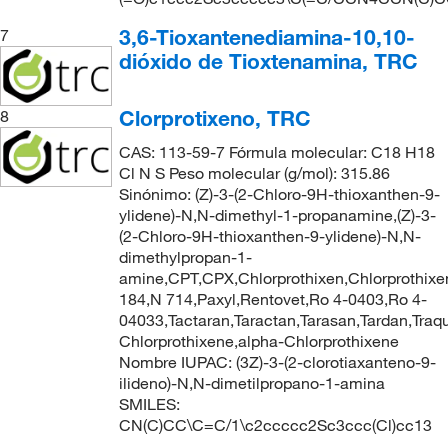
3,6-Tioxantenediamina-10,10-
7
dióxido de Tioxtenamina, TRC
Clorprotixeno, TRC
8
CAS: 113-59-7 Fórmula molecular: C18 H18
Cl N S Peso molecular (g/mol): 315.86
Sinónimo: (Z)-3-(2-Chloro-9H-thioxanthen-9-
ylidene)-N,N-dimethyl-1-propanamine,(Z)-3-
(2-Chloro-9H-thioxanthen-9-ylidene)-N,N-
dimethylpropan-1-
amine,CPT,CPX,Chlorprothixen,Chlorprothixen
184,N 714,Paxyl,Rentovet,Ro 4-0403,Ro 4-
04033,Tactaran,Taractan,Tarasan,Tardan,Traquil
Chlorprothixene,alpha-Chlorprothixene
Nombre IUPAC: (3Z)-3-(2-clorotiaxanteno-9-
ilideno)-N,N-dimetilpropano-1-amina
SMILES:
CN(C)CC\C=C/1\c2ccccc2Sc3ccc(Cl)cc13