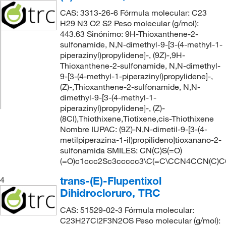
CAS: 3313-26-6 Fórmula molecular: C23
H29 N3 O2 S2 Peso molecular (g/mol):
443.63 Sinónimo: 9H-Thioxanthene-2-
sulfonamide, N,N-dimethyl-9-[3-(4-methyl-1-
piperazinyl)propylidene]-, (9Z)-,9H-
Thioxanthene-2-sulfonamide, N,N-dimethyl-
9-[3-(4-methyl-1-piperazinyl)propylidene]-,
(Z)-,Thioxanthene-2-sulfonamide, N,N-
dimethyl-9-[3-(4-methyl-1-
piperazinyl)propylidene]-, (Z)-
(8CI),Thiothixene,Tiotixene,cis-Thiothixene
Nombre IUPAC: (9Z)-N,N-dimetil-9-[3-(4-
metilpiperazina-1-il)propilideno]tioxanano-2-
sulfonamida SMILES: CN(C)S(=O)
(=O)c1ccc2Sc3ccccc3\C(=C\CCN4CCN(C)C
trans-(E)-Flupentixol
4
Dihidrocloruro, TRC
CAS: 51529-02-3 Fórmula molecular:
C23H27Cl2F3N2OS Peso molecular (g/mol):