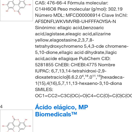
CAS: 476-66-4 Fórmula molecular:
C14H6O8 Peso molecular (g/mol): 302.19
Número MDL: MFCD00006914 Clave InChI:
AFSDNFLWKVMVRB-UHFFFAOYSA-N
Sinónimo: ellagic acid,benzoaric
acid,lagistase,eleagic acid,alizarine
yellow,elagostasine,2,3,7,8-
tetrahydroxychromeno 5,4,3-cde chromene-
5,10-dione,ellagic acid dihydrate,llagic
acid,acide ellagique PubChem CID:
5281855 ChEBI: CHEBI:4775 Nombre
IUPAC: 6,7,13,14-tetrahidroxi-2,9-
dioxatetraciclo[6.6.2.0⁴,¹⁶.0¹¹,¹⁵]hexadeca-
1(15),4(16),5,7,11,13-hexaeno-3,10-diona
SMILES:
OC1=CC2=C3C(OC(=O)C4=CC(O)=C(O)C(O
Ácido elágico, MP
4
Biomedicals™