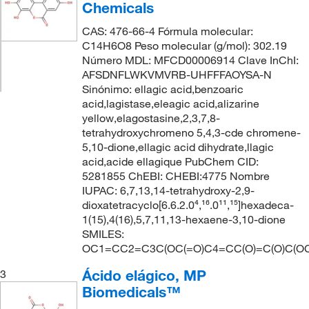
Chemicals
CAS: 476-66-4 Fórmula molecular:
C14H6O8 Peso molecular (g/mol): 302.19
Número MDL: MFCD00006914 Clave InChI:
AFSDNFLWKVMVRB-UHFFFAOYSA-N
Sinónimo: ellagic acid,benzoaric
acid,lagistase,eleagic acid,alizarine
yellow,elagostasine,2,3,7,8-
tetrahydroxychromeno 5,4,3-cde chromene-
5,10-dione,ellagic acid dihydrate,llagic
acid,acide ellagique PubChem CID:
5281855 ChEBI: CHEBI:4775 Nombre
IUPAC: 6,7,13,14-tetrahydroxy-2,9-
dioxatetracyclo[6.6.2.0⁴,¹⁶.0¹¹,¹⁵]hexadeca-
1(15),4(16),5,7,11,13-hexaene-3,10-dione
SMILES:
OC1=CC2=C3C(OC(=O)C4=CC(O)=C(O)C(O
Ácido elágico, MP
3
Biomedicals™