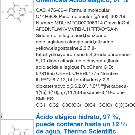
CAS: 476-66-4 Fórmula molecular:
C14H6O8 Peso molecular (g/mol): 302.19
Número MDL: MFCD00006914 Clave InChI:
AFSDNFLWKVMVRB-UHFFFAOYSA-N
Sinónimo: ellagic acid,benzoaric
acid,lagistase,eleagic acid,alizarine
yellow,elagostasine,2,3,7,8-
tetrahydroxychromeno 5,4,3-cde chromene-
5,10-dione,ellagic acid dihydrate,llagic
acid,acide ellagique PubChem CID:
5281855 ChEBI: CHEBI:4775 Nombre
IUPAC: 6,7,13,14-tetrahydroxy-2,9-
dioxatetracyclo[6.6.2.0⁴,¹⁶.0¹¹,¹⁵]hexadeca-
1(15),4(16),5,7,11,13-hexaene-3,10-dione
SMILES:
OC1=CC2=C3C(OC(=O)C4=CC(O)=C(O)C(O
Ácido elágico hidrato, 97 %,
2
puede contener hasta un 12 %
de agua, Thermo Scientific