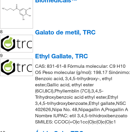
Biomedicals™
Galato de metil, TRC
8
Ethyl Gallate, TRC
9
CAS: 831-61-8 Fórmula molecular: C9 H10
O5 Peso molecular (g/mol): 198.17 Sinónimo:
Benzoic acid, 3,4,5-trihydroxy-, ethyl
ester,Gallic acid, ethyl ester
(6CI,8CI),Phyllemblin (7CI),3,4,5-
Trihydroxybenzoic acid ethyl ester,Ethyl
3,4,5-trihydroxybenzoate,Ethyl gallate,NSC
402626,Nipa No. 48,Nipagallin A,Progallin A
Nombre IUPAC: etil 3,4,5-trihidroxibenzoato
SMILES: CCOC(=O)c1cc(O)c(O)c(O)c1