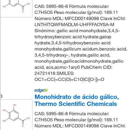
CAS: 5995-86-8 Fórmula molecular:
C7H5O5 Peso molecular (g/mol): 169.11
Número MDL: MFCD00149098 Clave InChI:
LNTHITQWFMADLM-UHFFFAOYSA-M
Sinónimo: gallic acid monohydrate,3,4,5-
trihydroxybenzoic acid hydrate,galop
hydrate,3,4,5-trihydroxybenzoic acid
monohydrate,gallicum acidum,benzoic acid,
3,4,5-trihydroxy-, hydrate,gallic acid,
monohydrate,gallicacidmonohydrate,gallic
acid, acs,acmc-1ary0 PubChem CID:
24721416 SMILES:
OC1=CC(=CC(O)=C1O)C([O-])=O
Monohidrato de ácido gálico,
3
Thermo Scientific Chemicals
CAS: 5995-86-8 Fórmula molecular:
C7H5O5 Peso molecular (g/mol): 169.11
Número MDL: MFCD00149098 Clave InChI: