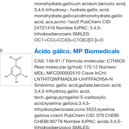
monohydrate,gallicum acidum,benzoic acid,
3,4,5-trihydroxy-, hydrate,gallic acid,
monohydrate,gallicacidmonohydrate,gallic
acid, acs,acmc-1ary0 PubChem CID:
24721416 Nombre IUPAC: 3,4,5-
trihidroxibenzoato SMILES:
OC1=CC(=CC(O)=C1O)C([O-])=O
Ácido gálico, MP Biomedicals
5
CAS: 149-91-7 Fórmula molecular: C7H6O5
Peso molecular (g/mol): 170.12 Número
MDL: MFCD00002510 Clave InChI:
LNTHITQWFMADLM-UHFFFAOYSA-N
Sinónimo: gallic acid,gallate,benzoic acid,
3,4,5-trihydroxy,gallic acid,
tech.,galop,pyrogallol-5-carboxylic
acid,kyselina gallova,3,4,5-
trihydroxybenzoate,ccris 5523,kyselina
gallova czech PubChem CID: 370 ChEBI:
CHEBI:30778 Nombre IUPAC: ácido 3,4,5-
trihidroxibenzoico SMILES: