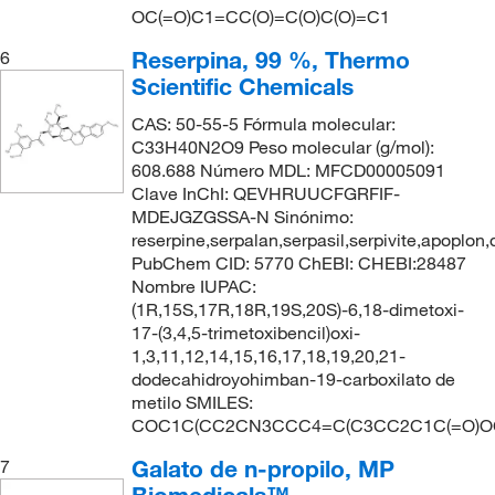
OC(=O)C1=CC(O)=C(O)C(O)=C1
Reserpina, 99 %, Thermo
6
Scientific Chemicals
CAS: 50-55-5 Fórmula molecular:
C33H40N2O9 Peso molecular (g/mol):
608.688 Número MDL: MFCD00005091
Clave InChI: QEVHRUUCFGRFIF-
MDEJGZGSSA-N Sinónimo:
reserpine,serpalan,serpasil,serpivite,apoplon,
PubChem CID: 5770 ChEBI: CHEBI:28487
Nombre IUPAC:
(1R,15S,17R,18R,19S,20S)-6,18-dimetoxi-
17-(3,4,5-trimetoxibencil)oxi-
1,3,11,12,14,15,16,17,18,19,20,21-
dodecahidroyohimban-19-carboxilato de
metilo SMILES:
COC1C(CC2CN3CCC4=C(C3CC2C1C(=O)OC
Galato de n-propilo, MP
7