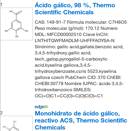
Ácido gálico, 98 %, Thermo
1
Scientific Chemicals
CAS: 149-91-7 Fórmula molecular: C7H6O5
Peso molecular (g/mol): 170.12 Número
MDL: MFCD00002510 Clave InChI:
LNTHITQWFMADLM-UHFFFAOYSA-N
Sinónimo: gallic acid,gallate,benzoic acid,
3,4,5-trihydroxy,gallic acid,
tech.,galop,pyrogallol-5-carboxylic
acid,kyselina gallova,3,4,5-
trihydroxybenzoate,ccris 5523,kyselina
gallova czech PubChem CID: 370 ChEBI:
CHEBI:30778 Nombre IUPAC: ácido 3,4,5-
trihidroxibenzoico SMILES:
OC(=O)C1=CC(O)=C(O)C(O)=C1
Monohidrato de ácido gálico,
2
reactivo ACS, Thermo Scientific
Chemicals