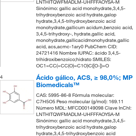
LNTHITQWFMADLM-UHFFFAOYSA-M
Sinónimo: gallic acid monohydrate,3,4,5-
trihydroxybenzoic acid hydrate,galop
hydrate,3,4,5-trihydroxybenzoic acid
monohydrate,gallicum acidum,benzoic acid,
3,4,5-trihydroxy-, hydrate,gallic acid,
monohydrate,gallicacidmonohydrate,gallic
acid, acs,acmc-1ary0 PubChem CID:
24721416 Nombre IUPAC: ácido 3,4,5-
trihidroxibenzoico;hidrato SMILES:
OC1=CC(=CC(O)=C1O)C([O-])=O
Ácido gálico, ACS, ≥ 98,0%; MP
4
Biomedicals™
CAS: 5995-86-8 Fórmula molecular:
C7H5O5 Peso molecular (g/mol): 169.11
Número MDL: MFCD00149098 Clave InChI:
LNTHITQWFMADLM-UHFFFAOYSA-M
Sinónimo: gallic acid monohydrate,3,4,5-
trihydroxybenzoic acid hydrate,galop
hydrate,3,4,5-trihydroxybenzoic acid