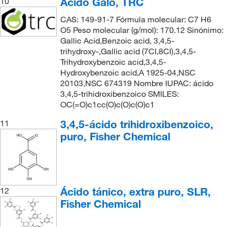
Ácido Galo, TRC
10
CAS: 149-91-7 Fórmula molecular: C7 H6
O5 Peso molecular (g/mol): 170.12 Sinónimo:
Gallic Acid,Benzoic acid, 3,4,5-
trihydroxy-,Gallic acid (7CI,8CI),3,4,5-
Trihydroxybenzoic acid,3,4,5-
Hydroxybenzoic acid,A 1925-04,NSC
20103,NSC 674319 Nombre IUPAC: ácido
3,4,5-trihidroxibenzoico SMILES:
OC(=O)c1cc(O)c(O)c(O)c1
3,4,5-ácido trihidroxibenzoico,
11
puro, Fisher Chemical
Ácido tánico, extra puro, SLR,
12
Fisher Chemical