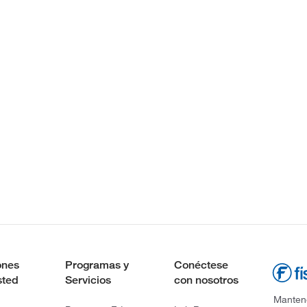
ones
Programas y
Conéctese
sted
Servicios
con nosotros
Mantene