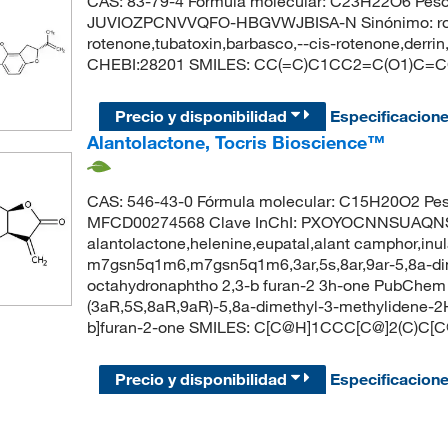
CAS: 83-79-4 Fórmula molecular: C23H22O6 Peso m
JUVIOZPCNVVQFO-HBGVWJBISA-N Sinónimo: roten
rotenone,tubatoxin,barbasco,--cis-rotenone,derri
CHEBI:28201 SMILES: CC(=C)C1CC2=C(O1)
Precio y disponibilidad
Especificacion
Alantolactone, Tocris Bioscience™
CAS: 546-43-0 Fórmula molecular: C15H20O2 Pes
MFCD00274568 Clave InChI: PXOYOCNNSUAQN
alantolactone,helenine,eupatal,alant camphor,in
m7gsn5q1m6,m7gsn5q1m6,3ar,5s,8ar,9ar-5,8a-dime
octahydronaphtho 2,3-b furan-2 3h-one PubChe
(3aR,5S,8aR,9aR)-5,8a-dimethyl-3-methylidene-
b]furan-2-one SMILES: C[C@H]1CCC[C@]2(C)C
Precio y disponibilidad
Especificacion