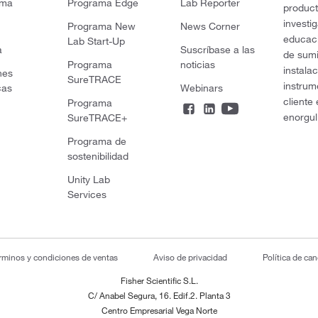
rma
Programa Edge
Lab Reporter
product
investi
Programa New
News Corner
educaci
Lab Start-Up
a
Suscríbase a las
de sumi
Programa
noticias
instala
nes
SureTRACE
instrum
cas
Webinars
cliente
Programa
enorgul
SureTRACE+
Programa de
sostenibilidad
Unity Lab
Services
rminos y condiciones de ventas
Aviso de privacidad
Política de ca
Fisher Scientific S.L.
C/ Anabel Segura, 16. Edif.2. Planta 3
Centro Empresarial Vega Norte