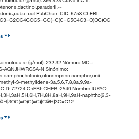
olecular (g/mol): 394.423 Clave InChI:
one,dactinol,paraderil,--
n,derris,cube root PubChem CID: 6758 ChEBI:
C=CC3=C2OC4COC5=CC(=C(C=C5C4C3=O)OC)OC
es
o molecular (g/mol): 232.32 Número MDL:
S-AGNJHWRGSA-N Sinónimo:
ula camphor,helenin,elecampane camphor,unii-
thyl-3-methylidene-3a,5,6,7,8,8a,9,9a-
m CID: 72724 ChEBI: CHEBI:2540 Nombre IUPAC:
2H,3H,3aH,5H,6H,7H,8H,8aH,9H,9aH-naphtho[2,3-
[C@H]3OC(=O)C(=C)[C@H]3C=C12
es