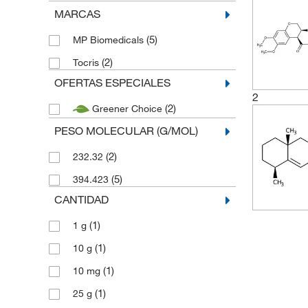
MARCAS
(5)
MP Biomedicals
(2)
Tocris
OFERTAS ESPECIALES
2
(2)
Greener Choice
PESO MOLECULAR (G/MOL)
(2)
232.32
(5)
394.423
CANTIDAD
(1)
1 g
(1)
10 g
(1)
10 mg
(1)
25 g