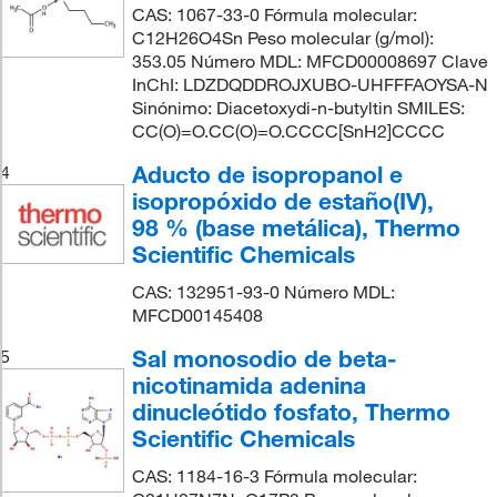
CAS: 1067-33-0 Fórmula molecular:
C12H26O4Sn Peso molecular (g/mol):
353.05 Número MDL: MFCD00008697 Clave
InChI: LDZDQDDROJXUBO-UHFFFAOYSA-N
Sinónimo: Diacetoxydi-n-butyltin SMILES:
CC(O)=O.CC(O)=O.CCCC[SnH2]CCCC
Aducto de isopropanol e
4
isopropóxido de estaño(IV),
98 % (base metálica), Thermo
Scientific Chemicals
CAS: 132951-93-0 Número MDL:
MFCD00145408
Sal monosodio de beta-
5
nicotinamida adenina
dinucleótido fosfato, Thermo
Scientific Chemicals
CAS: 1184-16-3 Fórmula molecular: