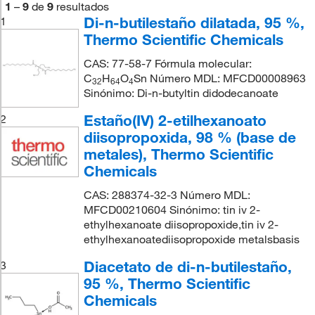
1
–
9
de
9
resultados
Di-n-butilestaño dilatada, 95 %,
1
Thermo Scientific Chemicals
CAS: 77-58-7 Fórmula molecular:
C
H
O
Sn Número MDL: MFCD00008963
3
2
6
4
4
Sinónimo: Di-n-butyltin didodecanoate
Estaño(IV) 2-etilhexanoato
2
diisopropoxida, 98 % (base de
metales), Thermo Scientific
Chemicals
CAS: 288374-32-3 Número MDL:
MFCD00210604 Sinónimo: tin iv 2-
ethylhexanoate diisopropoxide,tin iv 2-
ethylhexanoatediisopropoxide metalsbasis
Diacetato de di-n-butilestaño,
3
95 %, Thermo Scientific
Chemicals