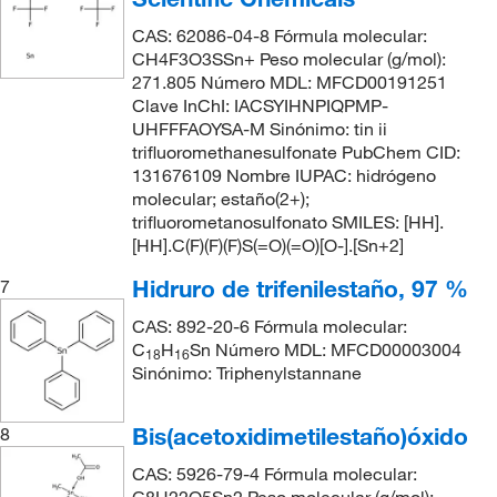
CAS: 62086-04-8 Fórmula molecular:
CH4F3O3SSn+ Peso molecular (g/mol):
271.805 Número MDL: MFCD00191251
Clave InChI: IACSYIHNPIQPMP-
UHFFFAOYSA-M Sinónimo: tin ii
trifluoromethanesulfonate PubChem CID:
131676109 Nombre IUPAC: hidrógeno
molecular; estaño(2+);
trifluorometanosulfonato SMILES: [HH].
[HH].C(F)(F)(F)S(=O)(=O)[O-].[Sn+2]
Hidruro de trifenilestaño, 97 %
7
CAS: 892-20-6 Fórmula molecular:
C
H
Sn Número MDL: MFCD00003004
18
16
Sinónimo: Triphenylstannane
Bis(acetoxidimetilestaño)óxido
8
CAS: 5926-79-4 Fórmula molecular:
C8H22O5Sn2 Peso molecular (g/mol):