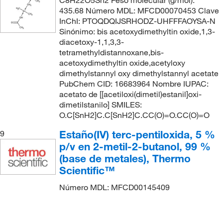
435.68 Número MDL: MFCD00070453 Clave
InChI: PTOQDQIJSRHODZ-UHFFFAOYSA-N
Sinónimo: bis acetoxydimethyltin oxide,1,3-
diacetoxy-1,1,3,3-
tetramethyldistannoxane,bis-
acetoxydimethyltin oxide,acetyloxy
dimethylstannyl oxy dimethylstannyl acetate
PubChem CID: 16683964 Nombre IUPAC:
acetato de [[acetiloxi(dimetil)estanil]oxi-
dimetilstanilo] SMILES:
O.C[SnH2]C.C[SnH2]C.CC(O)=O.CC(O)=O
Estaño(IV) terc-pentiloxida, 5 %
9
p/v en 2-metil-2-butanol, 99 %
(base de metales), Thermo
Scientific™
Número MDL: MFCD00145409