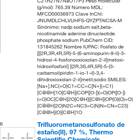
C21H27N7NaO17P3 Peso molecular
(g/mol): 765.39 Número MDL:
MFCD00036973 Clave InChI:
JNUMDLCHLVUHFS-QYZPTAICSA-M
Sinónimo: nadp sodium salt,beta-
nicotinamide adenine dinucleotide
phosphate sodium PubChem CID:
131845262 Nombre IUPAC: Fosfato de
[[(2R,3R,4R,5R)-5-(6-aminopurin-9-il)-3-
hidroxi-4-fosfonooxioxolan-2-il]metoxi-
hidroxifosforil] [(2R,3S,4R,5R)-5-(3-
carbamoilpiridin-1-io-1-il)-3,4-
dihidroxioxolan-2-il]metil;sodio SMILES:
[Na+].NC(=O)C1=CC=C[N+](=C1)
[C@@H]1O[C@H](COP([O-])(=O)OP([O-])
(=O)OC[C@H]2O[C@H]([C@H](OP(O)(O)=O)
[C@@H]2O)N2C=NC3=C(N)N=CN=C23)
[C@@H](O)[C@H]1O
Trifluorometanosulfonato de
6
estaño(II), 97 %, Thermo
Scientific Chemicals