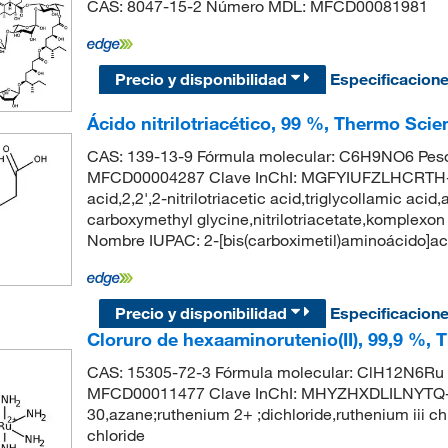
CAS: 8047-15-2 Número MDL: MFCD00081981
Precio y disponibilidad
Especificacion
Ácido nitrilotriacético, 99 %, Thermo Scie
CAS: 139-13-9 Fórmula molecular: C6H9NO6 Peso
MFCD00004287 Clave InChI: MGFYIUFZLHCRTH-UH
acid,2,2',2-nitrilotriacetic acid,triglycollamic acid
carboxymethyl glycine,nitrilotriacetate,komplexo
Nombre IUPAC: 2-[bis(carboximetil)aminoácido
Precio y disponibilidad
Especificacion
Cloruro de hexaaminorutenio(II), 99,9 %, 
CAS: 15305-72-3 Fórmula molecular: ClH12N6Ru 
MFCD00011477 Clave InChI: MHYZHXDLILNYTQ-U
30,azane;ruthenium 2+ ;dichloride,ruthenium iii
chloride