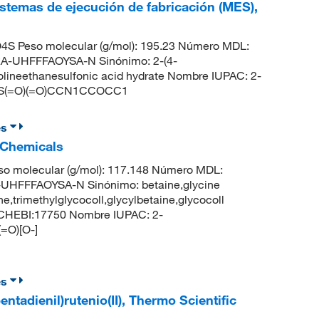
istemas de ejecución de fabricación (MES),
S Peso molecular (g/mol): 195.23 Número MDL:
-UHFFFAOYSA-N Sinónimo: 2-(4-
olineethanesulfonic acid hydrate Nombre IUPAC: 2-
S: OS(=O)(=O)CCN1CCOCC1
es
c Chemicals
o molecular (g/mol): 117.148 Número MDL:
HFFFAOYSA-N Sinónimo: betaine,glycine
e,trimethylglycocoll,glycylbetaine,glycocoll
 CHEBI:17750 Nombre IUPAC: 2-
(=O)[O-]
es
ntadienil)rutenio(II), Thermo Scientific