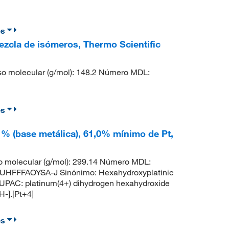
es
 mezcla de isómeros, Thermo Scientific
o molecular (g/mol): 148.2 Número MDL:
es
9 % (base metálica), 61,0% mínimo de Pt,
 molecular (g/mol): 299.14 Número MDL:
HFFFAOYSA-J Sinónimo: Hexahydroxyplatinic
IUPAC: platinum(4+) dihydrogen hexahydroxide
H-].[Pt+4]
es