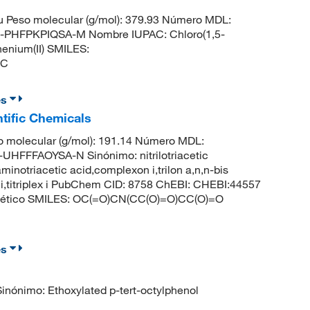
 Peso molecular (g/mol): 379.93 Número MDL:
PHFPKPIQSA-M Nombre IUPAC: Chloro(1,5-
henium(II) SMILES:
1C
es
ntific Chemicals
 molecular (g/mol): 191.14 Número MDL:
FFFAOYSA-N Sinónimo: nitrilotriacetic
,aminotriacetic acid,complexon i,trilon a,n,n-bis
n i,titriplex i PubChem CID: 8758 ChEBI: CHEBI:44557
]acético SMILES: OC(=O)CN(CC(O)=O)CC(O)=O
es
nimo: Ethoxylated p-tert-octylphenol