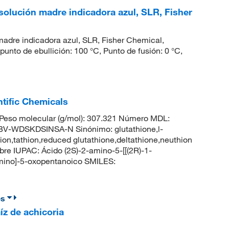
 solución madre indicadora azul, SLR, Fisher
 madre indicadora azul, SLR, Fisher Chemical,
punto de ebullición: 100 °C, Punto de fusión: 0 °C,
ntific Chemicals
eso molecular (g/mol): 307.321 Número MDL:
WDSKDSINSA-N Sinónimo: glutathione,l-
hion,tathion,reduced glutathione,deltathione,neuthion
 IUPAC: Ácido (2S)-2-amino-5-[[(2R)-1-
amino]-5-oxopentanoico SMILES:
es
íz de achicoria