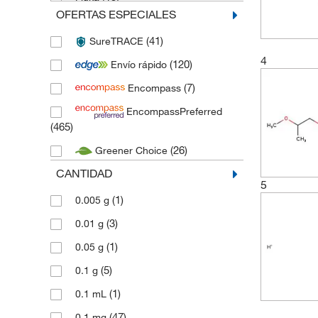
OFERTAS ESPECIALES
(3)
Gibco
(41)
SureTRACE
(1)
Honeywell Burdick & Jackson
4
(120)
Envío rápido
(15)
Honeywell Fluka
(7)
Encompass
(1)
Honeywell Riedel-de Haën
EncompassPreferred
(1)
IBA Lifesciences
(465)
(6)
Invitrogen
(26)
Greener Choice
(22)
JT Baker
CANTIDAD
5
(1)
Macron Fine Chemicals
(1)
0.005 g
(464)
Medchem Express
(3)
0.01 g
(12)
Melford
(1)
0.05 g
(279)
MP Biomedicals
(5)
0.1 g
(2)
PENTA CHEMICALS
(1)
0.1 mL
(12)
Reagecon
(47)
0.1 mg