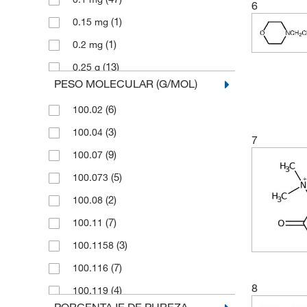
6
(1)
Ricca Chemical Company
(1)
0.15 mg
(5)
Serva Electrophoresis
(1)
0.2 mg
(7)
SPEX Certiprep
(13)
0.25 g
(50)
Thermo Scientific
PESO MOLECULAR (G/MOL)
(1)
0.25 mL
(1,819)
Thermo Scientific Acros
(6)
100.02
(75)
0.25 mg
(3,740)
Thermo Scientific Alfa Aesar
(3)
100.04
(1)
0.3 mg
7
(123)
Thermo Scientific Maybridge
(9)
100.07
(1)
0.4 mg
(52)
Tocris
(5)
100.073
(19)
0.5 g
Toronto Research Chemicals
(2)
100.08
(84,035)
(1)
0.5 kg
(7)
100.11
(3)
0.5 mL
(3)
100.1158
(663)
0.5 mg
(7)
100.116
(8)
1 Ea.
8
(4)
100.119
(7)
1 Kg