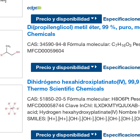
Precio y disponibilidad
Especificacion
Di(propilenglicol) metil éter, 99 %, puro,
Chemicals
CAS: 34590-94-8 Fórmula molecular: C
H
O
Pes
7
1
6
3
MFCD00059604
Precio y disponibilidad
Especificacion
Dihidrógeno hexahidroxiplatinato(IV), 99,
Thermo Scientific Chemicals
CAS: 51850-20-5 Fórmula molecular: H8O6Pt Peso
MFCD00058744 Clave InChI: ILXDKMTYQJUXAB-U
acid; Hydrogen hexahydroxyplatinate(IV) Nombre 
SMILES: [H+].[H+].[OH-].[OH-].[OH-].[OH-].[OH-].[O
Precio y disponibilidad
Especificacion