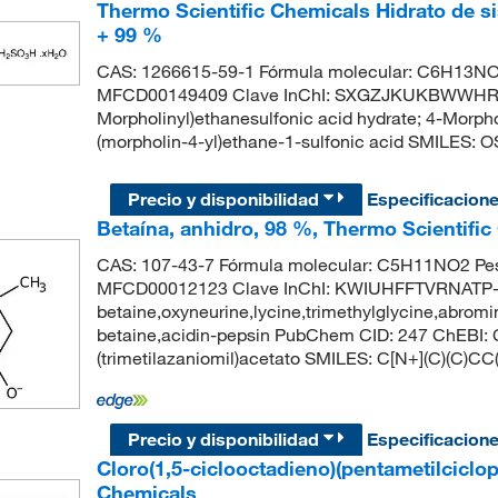
Thermo Scientific Chemicals Hidrato de s
+ 99 %
CAS: 1266615-59-1 Fórmula molecular: C6H13NO4
MFCD00149409 Clave InChI: SXGZJKUKBWWHRA
Morpholinyl)ethanesulfonic acid hydrate; 4-Morph
(morpholin-4-yl)ethane-1-sulfonic acid SMILE
Precio y disponibilidad
Especificacion
Betaína, anhidro, 98 %, Thermo Scientifi
CAS: 107-43-7 Fórmula molecular: C5H11NO2 Pes
MFCD00012123 Clave InChI: KWIUHFFTVRNATP-U
betaine,oxyneurine,lycine,trimethylglycine,abromin
betaine,acidin-pepsin PubChem CID: 247 ChEBI:
(trimetilazaniomil)acetato SMILES: C[N+](C)(C)CC
Precio y disponibilidad
Especificacion
Cloro(1,5-ciclooctadieno)(pentametilciclope
Chemicals