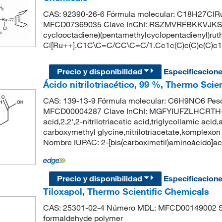
CAS: 92390-26-6 Fórmula molecular: C18H27ClRu
MFCD07369035 Clave InChI: RSZMVRFBKKVJKS-
cyclooctadiene)(pentamethylcyclopentadienyl)rut
Cl[Ru++].C1C\C=C/CC\C=C/1.Cc1c(C)c(C)c(C)c
Precio y disponibilidad
Especificacion
Ácido nitrilotriacético, 99 %, Thermo Scie
CAS: 139-13-9 Fórmula molecular: C6H9NO6 Peso
MFCD00004287 Clave InChI: MGFYIUFZLHCRTH-UH
acid,2,2',2-nitrilotriacetic acid,triglycollamic acid
carboxymethyl glycine,nitrilotriacetate,komplexo
Nombre IUPAC: 2-[bis(carboximetil)aminoácido
Precio y disponibilidad
Especificacion
Tiloxapol, Thermo Scientific Chemicals
CAS: 25301-02-4 Número MDL: MFCD00149002 Sinó
formaldehyde polymer