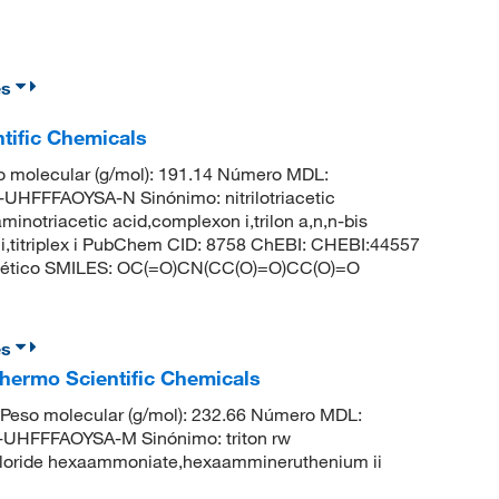
es
ntific Chemicals
 molecular (g/mol): 191.14 Número MDL:
FFFAOYSA-N Sinónimo: nitrilotriacetic
,aminotriacetic acid,complexon i,trilon a,n,n-bis
n i,titriplex i PubChem CID: 8758 ChEBI: CHEBI:44557
]acético SMILES: OC(=O)CN(CC(O)=O)CC(O)=O
es
Thermo Scientific Chemicals
Peso molecular (g/mol): 232.66 Número MDL:
HFFFAOYSA-M Sinónimo: triton rw
 chloride hexaammoniate,hexaammineruthenium ii