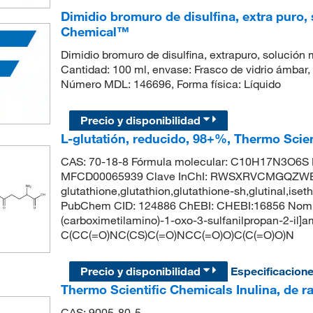
Dimidio bromuro de disulfina, extra puro,
Chemical™
Dimidio bromuro de disulfina, extrapuro, solución
Cantidad: 100 ml, envase: Frasco de vidrio ámbar, 
Número MDL: 146696, Forma física: Líquido
Precio y disponibilidad
L-glutatión, reducido, 98+%, Thermo Scie
CAS: 70-18-8 Fórmula molecular: C10H17N3O6S P
MFCD00065939 Clave InChI: RWSXRVCMGQZWBV-
glutathione,glutathion,glutathione-sh,glutinal,iset
PubChem CID: 124886 ChEBI: CHEBI:16856 Nombre
(carboximetilamino)-1-oxo-3-sulfanilpropan-2-il]
C(CC(=O)NC(CS)C(=O)NCC(=O)O)C(C(=O)O)N
Precio y disponibilidad
Especificacion
Thermo Scientific Chemicals Inulina, de ra
CAS: 9005-80-5