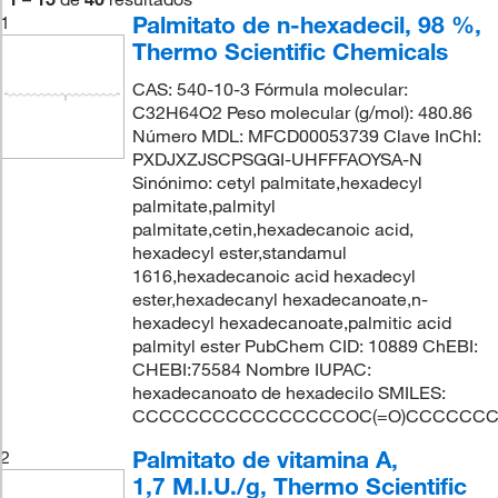
Palmitato de n-hexadecil, 98 %,
1
Thermo Scientific Chemicals
CAS: 540-10-3 Fórmula molecular:
C32H64O2 Peso molecular (g/mol): 480.86
Número MDL: MFCD00053739 Clave InChI:
PXDJXZJSCPSGGI-UHFFFAOYSA-N
Sinónimo: cetyl palmitate,hexadecyl
palmitate,palmityl
palmitate,cetin,hexadecanoic acid,
hexadecyl ester,standamul
1616,hexadecanoic acid hexadecyl
ester,hexadecanyl hexadecanoate,n-
hexadecyl hexadecanoate,palmitic acid
palmityl ester PubChem CID: 10889 ChEBI:
CHEBI:75584 Nombre IUPAC:
hexadecanoato de hexadecilo SMILES:
CCCCCCCCCCCCCCCCOC(=O)CCCCCC
Palmitato de vitamina A,
2
1,7 M.I.U./g, Thermo Scientific