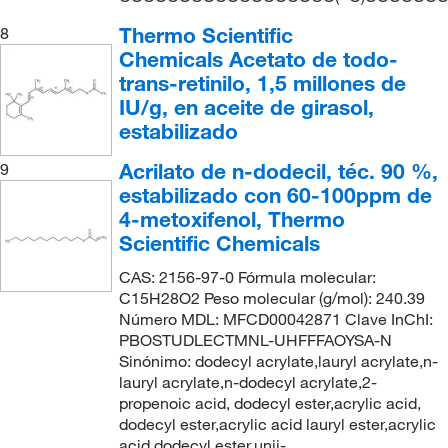
Thermo Scientific
8
Chemicals Acetato de todo-
trans-retinilo, 1,5 millones de
IU/g, en aceite de girasol,
estabilizado
Acrilato de n-dodecil, téc. 90 %,
9
estabilizado con 60-100ppm de
4-metoxifenol, Thermo
Scientific Chemicals
CAS: 2156-97-0 Fórmula molecular:
C15H28O2 Peso molecular (g/mol): 240.39
Número MDL: MFCD00042871 Clave InChI:
PBOSTUDLECTMNL-UHFFFAOYSA-N
Sinónimo: dodecyl acrylate,lauryl acrylate,n-
lauryl acrylate,n-dodecyl acrylate,2-
propenoic acid, dodecyl ester,acrylic acid,
dodecyl ester,acrylic acid lauryl ester,acrylic
acid dodecyl ester,unii-