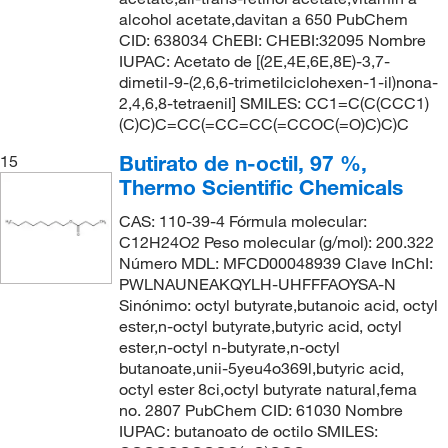
alcohol acetate,davitan a 650 PubChem
CID: 638034 ChEBI: CHEBI:32095 Nombre
IUPAC: Acetato de [(2E,4E,6E,8E)-3,7-
dimetil-9-(2,6,6-trimetilciclohexen-1-il)nona-
2,4,6,8-tetraenil] SMILES: CC1=C(C(CCC1)
(C)C)C=CC(=CC=CC(=CCOC(=O)C)C)C
Butirato de n-octil, 97 %,
15
Thermo Scientific Chemicals
CAS: 110-39-4 Fórmula molecular:
C12H24O2 Peso molecular (g/mol): 200.322
Número MDL: MFCD00048939 Clave InChI:
PWLNAUNEAKQYLH-UHFFFAOYSA-N
Sinónimo: octyl butyrate,butanoic acid, octyl
ester,n-octyl butyrate,butyric acid, octyl
ester,n-octyl n-butyrate,n-octyl
butanoate,unii-5yeu4o369l,butyric acid,
octyl ester 8ci,octyl butyrate natural,fema
no. 2807 PubChem CID: 61030 Nombre
IUPAC: butanoato de octilo SMILES: