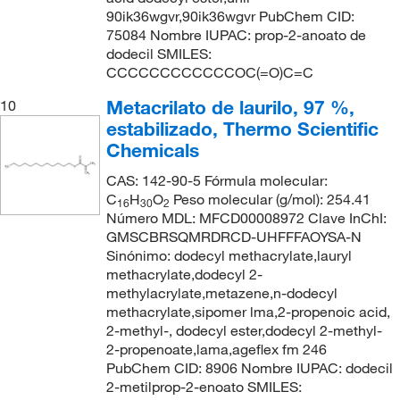
90ik36wgvr,90ik36wgvr PubChem CID:
75084 Nombre IUPAC: prop-2-anoato de
dodecil SMILES:
CCCCCCCCCCCCOC(=O)C=C
Metacrilato de laurilo, 97 %,
10
estabilizado, Thermo Scientific
Chemicals
CAS: 142-90-5 Fórmula molecular:
C
H
O
Peso molecular (g/mol): 254.41
16
30
2
Número MDL: MFCD00008972 Clave InChI:
GMSCBRSQMRDRCD-UHFFFAOYSA-N
Sinónimo: dodecyl methacrylate,lauryl
methacrylate,dodecyl 2-
methylacrylate,metazene,n-dodecyl
methacrylate,sipomer lma,2-propenoic acid,
2-methyl-, dodecyl ester,dodecyl 2-methyl-
2-propenoate,lama,ageflex fm 246
PubChem CID: 8906 Nombre IUPAC: dodecil
2-metilprop-2-enoato SMILES: