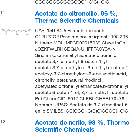
CCCCCCCCCCCCOC(=O)C(=C)C
Acetato de citronelilo, 96 %,
11
Thermo Scientific Chemicals
CAS: 150-84-5 Fórmula molecular:
C12H22O2 Peso molecular (g/mol): 198.306
Número MDL: MFCD00015039 Clave InChI:
JOZKFWLRHCDGJA-UHFFFAOYSA-N
Sinónimo: citronellyl acetate,citronellol
acetate,3,7-dimethyl-6-octen-1-yl
acetate,3,7-dimethyloct-6-en-1-yl acetate,1-
acetoxy-3,7-dimethyloct-6-ene,acetic acid,
citronellyl ester,natural rhodinol,
acetylated,citronellyl ethanoate,b-citronellyl
acetate,6-octen-1-ol, 3,7-dimethyl-, acetate
PubChem CID: 9017 ChEBI: CHEBI:70478
Nombre IUPAC: Acetato de 3,7-dimetiloct-6-
enilo SMILES: CC(CCC=C(C)C)CCOC(=O)C
Acetato de nerilo, 98 %, Thermo
12
Scientific Chemicals