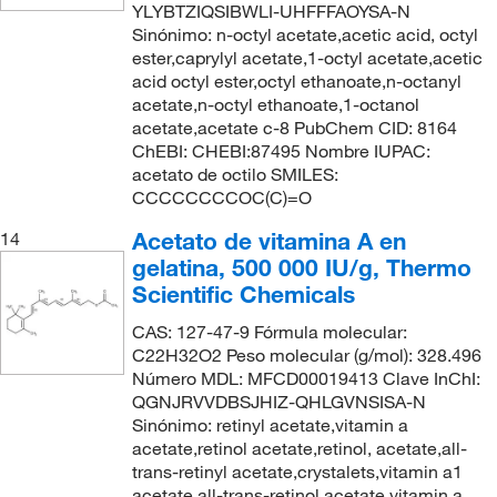
YLYBTZIQSIBWLI-UHFFFAOYSA-N
Sinónimo: n-octyl acetate,acetic acid, octyl
ester,caprylyl acetate,1-octyl acetate,acetic
acid octyl ester,octyl ethanoate,n-octanyl
acetate,n-octyl ethanoate,1-octanol
acetate,acetate c-8 PubChem CID: 8164
ChEBI: CHEBI:87495 Nombre IUPAC:
acetato de octilo SMILES:
CCCCCCCCOC(C)=O
Acetato de vitamina A en
14
gelatina, 500 000 IU/g, Thermo
Scientific Chemicals
CAS: 127-47-9 Fórmula molecular:
C22H32O2 Peso molecular (g/mol): 328.496
Número MDL: MFCD00019413 Clave InChI:
QGNJRVVDBSJHIZ-QHLGVNSISA-N
Sinónimo: retinyl acetate,vitamin a
acetate,retinol acetate,retinol, acetate,all-
trans-retinyl acetate,crystalets,vitamin a1
acetate,all-trans-retinol acetate,vitamin a