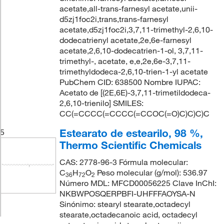
acetate,all-trans-farnesyl acetate,unii-
d5zj1foc2i,trans,trans-farnesyl
acetate,d5zj1foc2i,3,7,11-trimethyl-2,6,10-
dodecatrienyl acetate,2e,6e-farnesyl
acetate,2,6,10-dodecatrien-1-ol, 3,7,11-
trimethyl-, acetate, e,e,2e,6e-3,7,11-
trimethyldodeca-2,6,10-trien-1-yl acetate
PubChem CID: 638500 Nombre IUPAC:
Acetato de [(2E,6E)-3,7,11-trimetildodeca-
2,6,10-trienilo] SMILES:
CC(=CCCC(=CCCC(=CCOC(=O)C)C)C)C
Estearato de estearilo, 98 %,
5
Thermo Scientific Chemicals
CAS: 2778-96-3 Fórmula molecular:
C
H
O
Peso molecular (g/mol): 536.97
36
72
2
Número MDL: MFCD00056225 Clave InChI:
NKBWPOSQERPBFI-UHFFFAOYSA-N
Sinónimo: stearyl stearate,octadecyl
stearate,octadecanoic acid, octadecyl