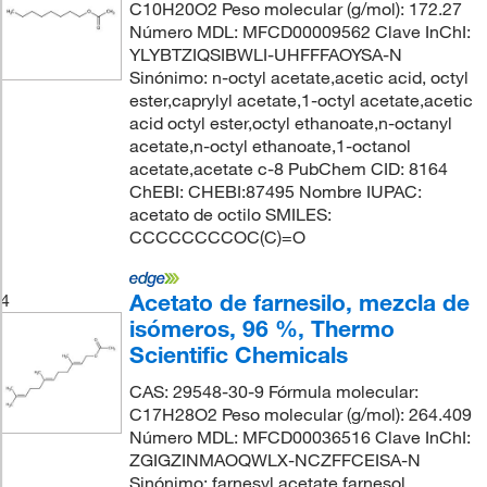
C10H20O2 Peso molecular (g/mol): 172.27
Número MDL: MFCD00009562 Clave InChI:
YLYBTZIQSIBWLI-UHFFFAOYSA-N
Sinónimo: n-octyl acetate,acetic acid, octyl
ester,caprylyl acetate,1-octyl acetate,acetic
acid octyl ester,octyl ethanoate,n-octanyl
acetate,n-octyl ethanoate,1-octanol
acetate,acetate c-8 PubChem CID: 8164
ChEBI: CHEBI:87495 Nombre IUPAC:
acetato de octilo SMILES:
CCCCCCCCOC(C)=O
Acetato de farnesilo, mezcla de
4
isómeros, 96 %, Thermo
Scientific Chemicals
CAS: 29548-30-9 Fórmula molecular:
C17H28O2 Peso molecular (g/mol): 264.409
Número MDL: MFCD00036516 Clave InChI:
ZGIGZINMAOQWLX-NCZFFCEISA-N
Sinónimo: farnesyl acetate,farnesol