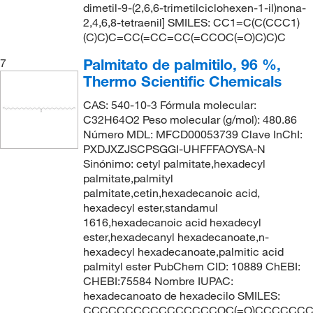
dimetil-9-(2,6,6-trimetilciclohexen-1-il)nona-
2,4,6,8-tetraenil] SMILES: CC1=C(C(CCC1)
(C)C)C=CC(=CC=CC(=CCOC(=O)C)C)C
Palmitato de palmitilo, 96 %,
7
Thermo Scientific Chemicals
CAS: 540-10-3 Fórmula molecular:
C32H64O2 Peso molecular (g/mol): 480.86
Número MDL: MFCD00053739 Clave InChI:
PXDJXZJSCPSGGI-UHFFFAOYSA-N
Sinónimo: cetyl palmitate,hexadecyl
palmitate,palmityl
palmitate,cetin,hexadecanoic acid,
hexadecyl ester,standamul
1616,hexadecanoic acid hexadecyl
ester,hexadecanyl hexadecanoate,n-
hexadecyl hexadecanoate,palmitic acid
palmityl ester PubChem CID: 10889 ChEBI:
CHEBI:75584 Nombre IUPAC:
hexadecanoato de hexadecilo SMILES:
CCCCCCCCCCCCCCCCOC(=O)CCCCCC