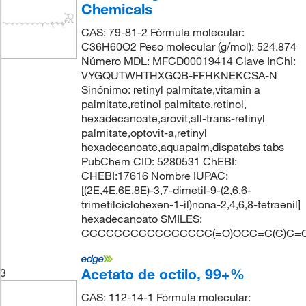
Chemicals
CAS: 79-81-2 Fórmula molecular:
C36H60O2 Peso molecular (g/mol): 524.874
Número MDL: MFCD00019414 Clave InChI:
VYGQUTWHTHXGQB-FFHKNEKCSA-N
Sinónimo: retinyl palmitate,vitamin a
palmitate,retinol palmitate,retinol,
hexadecanoate,arovit,all-trans-retinyl
palmitate,optovit-a,retinyl
hexadecanoate,aquapalm,dispatabs tabs
PubChem CID: 5280531 ChEBI:
CHEBI:17616 Nombre IUPAC:
[(2E,4E,6E,8E)-3,7-dimetil-9-(2,6,6-
trimetilciclohexen-1-il)nona-2,4,6,8-tetraenil]
hexadecanoato SMILES:
CCCCCCCCCCCCCCCC(=O)OCC=C(C)C=CC
Acetato de octilo, 99+%
3
CAS: 112-14-1 Fórmula molecular: