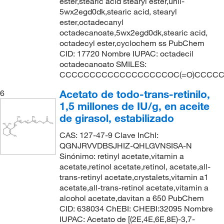
ester,stearic acid stearyl ester,unii-
5wx2egd0dk,stearic acid, stearyl
ester,octadecanyl
octadecanoate,5wx2egd0dk,stearic acid,
octadecyl ester,cyclochem ss PubChem
CID: 17720 Nombre IUPAC: octadecil
octadecanoato SMILES:
CCCCCCCCCCCCCCCCCCOC(=O)CCCC
Acetato de todo-trans-retinilo,
6
1,5 millones de IU/g, en aceite
de girasol, estabilizado
CAS: 127-47-9 Clave InChI:
QGNJRVVDBSJHIZ-QHLGVNSISA-N
Sinónimo: retinyl acetate,vitamin a
acetate,retinol acetate,retinol, acetate,all-
trans-retinyl acetate,crystalets,vitamin a1
acetate,all-trans-retinol acetate,vitamin a
alcohol acetate,davitan a 650 PubChem
CID: 638034 ChEBI: CHEBI:32095 Nombre
IUPAC: Acetato de [(2E,4E,6E,8E)-3,7-