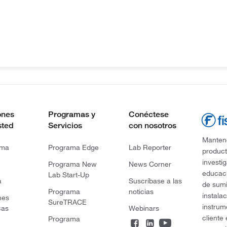
ones
Programas y
Conéctese
sted
Servicios
con nosotros
Mantene
rma
Programa Edge
Lab Reporter
product
investi
Programa New
News Corner
educaci
Lab Start-Up
a
Suscríbase a las
de sumi
Programa
noticias
instala
nes
SureTRACE
instrum
cas
Webinars
cliente
Programa