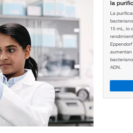
la purif
La purifica
bacteriano
15 mL, lo q
rendimient
Eppendorf
aumentan l
bacteriano
ADN.