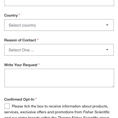
Country
*
Country
Select country
Option 1
Reason of Contact
*
Reason
Option 2
Select One ...
of
Contact
Option 3
Product Information
Write Your Request
*
Technical/Quality Support
Others
Confirmed Opt-In
*
Confirmed
Required
Please tick the box to receive information about products,
Opt-
services, exclusive offers and promotions from Fisher Scientific
In
and our sister brands within the Thermo Fisher Scientific group