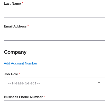
Last Name
*
Email Address
*
Company
Add Account Number
Job Role
*
Job
-- Please Select --
Role
PhD / Student
Business Phone Number
*
Lab Management