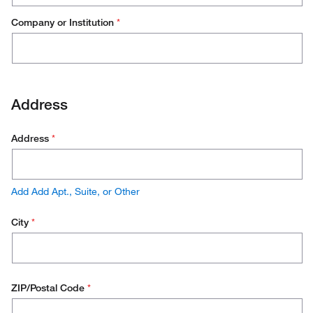
Research Scientist
Company or Institution
*
Lab Technician
Production Technician
Address
Production Management
Operations / Facilities Management
Address
*
Purchasing
Environmental Health and Safety (EH&S)
Add Add Apt., Suite, or Other
Stores Manager
City
*
Quality Manager
ZIP/Postal Code
*