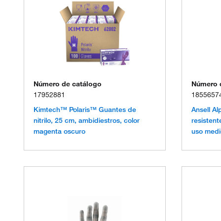
Número de catálogo
Número 
17952881
1855657
Kimtech™ Polaris™ Guantes de
Ansell A
nitrilo, 25 cm, ambidiestros, color
resisten
magenta oscuro
uso medi