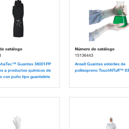
de catálogo
Número de catálogo
4
15136443
lphaTec™ Guantes 38001PP
Ansell Guantes estériles de
tes a productos químicos de
poliisopreno TouchNTuff™ 8
o con puño tipo guantelete